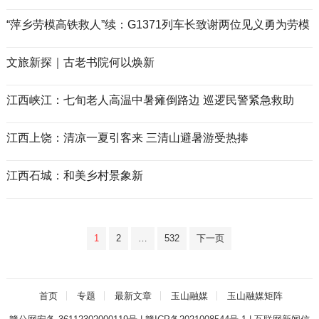
“萍乡劳模高铁救人”续：G1371列车长致谢两位见义勇为劳模
文旅新探｜古老书院何以焕新
江西峡江：七旬老人高温中暑瘫倒路边 巡逻民警紧急救助
江西上饶：清凉一夏引客来 三清山避暑游受热捧
江西石城：和美乡村景象新
文
1
2
…
532
下一页
章
分
页
首页
专题
最新文章
玉山融媒
玉山融媒矩阵