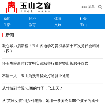
菜单
新闻
经济
体育
社会
生活
教育
文旅
玉山
新闻
凝心聚力启新程！玉山各地学习贯彻县第十五次党代会精神
（四 )
怀玉书院新时代文明实践站举行揭牌暨山长聘任仪式
不漏一人！玉山为残障群众打通就业通道
从竹编到竹翼 江西的竹子，飞上天了！
从“英雄女孩”到乡村老师，她用一条腿托举89个孩子的成长