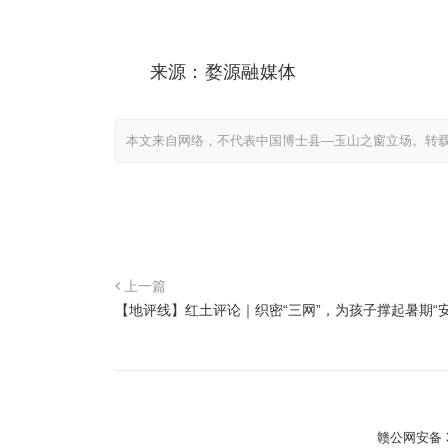
来源：婺源融媒体
本文来自网络，不代表中国博士县—玉山之窗立场。转
上一篇
【地评线】红土评论｜织密“三网”，为孩子撑起暑期“安
赣公网安备 36