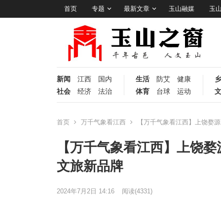
首页
专题
最新文章
玉山融媒
玉
新闻
江西
国内
生活
防艾
健康
社会
经济
法治
体育
台球
运动
首页
万千气象看江西
【万千气象看江西】上饶婺源
【万千气象看江西】上饶婺
文旅新品牌
2024年7月2日 14:16
阅读
(4331)