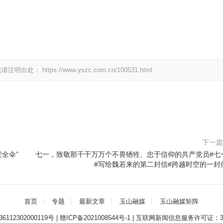
载请注明出处：
https://www.yszc.com.cn/100531.html
下一
全伞”
七一，致敬那千千万万个不畏牺牲、忠于信仰的共产党员#七
#写给魏若来的第二封信#跨越时空的一封
首页
专题
最新文章
玉山融媒
玉山融媒矩阵
112302000119号
|
赣ICP备2021008544号-1
|
互联网新闻信息服务许可证：3612