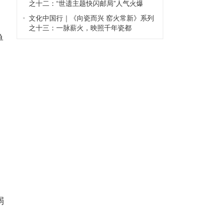
之十二：“世遗主题快闪邮局”人气火爆
文化中国行｜《向瓷而兴 窑火常新》系列
极
之十三：一脉薪火，映照千年瓷都
单
编
弱