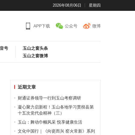
2026年08月06日
星期四
APP下载
公众号
微博
音号
玉山之窗头条
玉山之窗微博
近期文章
财通证券领导一行到玉山考察调研
凝心聚力启新程！玉山各地学习贯彻县第
十五次党代会精神（三）
玉山：舞动巾帼风采 悦享健康生活
文化中国行｜《向瓷而兴 窑火常新》系列