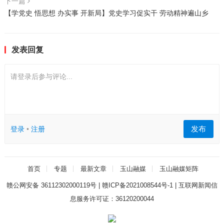
下一篇
【学党史 悟思想 办实事 开新局】党史学习促实干 劳动精神遍山乡
发表回复
请登录后参与评论...
发布
登录
•
注册
首页
专题
最新文章
玉山融媒
玉山融媒矩阵
赣公网安备 36112302000119号
|
赣ICP备2021008544号-1
|
互联网新闻信
息服务许可证：36120200044