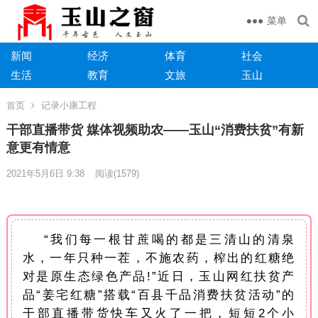
菜单
新闻
经济
体育
社会
生活
教育
文旅
玉山
首页
记录小康工程
干部直播带货 媒体视频助农——玉山“消费扶贫”有新
意更有情意
2021年5月6日 9:38
阅读
(1579)
“我们每一根甘蔗喝的都是三清山的清泉
水，一年只种一茬，不施农药，榨出的红糖绝
对是原生态绿色产品!”近日，玉山网红扶贫产
品“姜宅红糖”搭载“百县千品消费扶贫活动”的
干部直播带货快车又火了一把，短短2个小