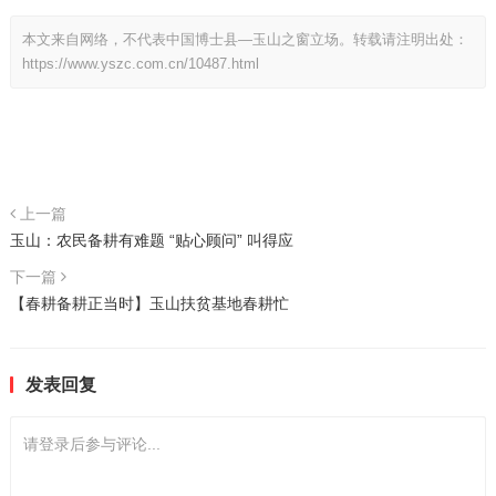
本文来自网络，不代表中国博士县—玉山之窗立场。转载请注明出处：
https://www.yszc.com.cn/10487.html
上一篇
玉山：农民备耕有难题 “贴心顾问” 叫得应
下一篇
【春耕备耕正当时】玉山扶贫基地春耕忙
发表回复
请登录后参与评论...