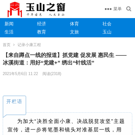
菜单
新闻
经济
体育
社会
生活
教育
文旅
玉山
首页
记录小康工程
【来自蹲点一线的报道】抓党建 促发展 惠民生 ——
冰溪街道：用好“党建+” 绣出“针线活”
2021年5月6日 11:22
阅读
(2318)
开栏语
为加大“决胜全面小康、决战脱贫攻坚”主题
宣传，进一步将笔墨和镜头对准基层一线，用