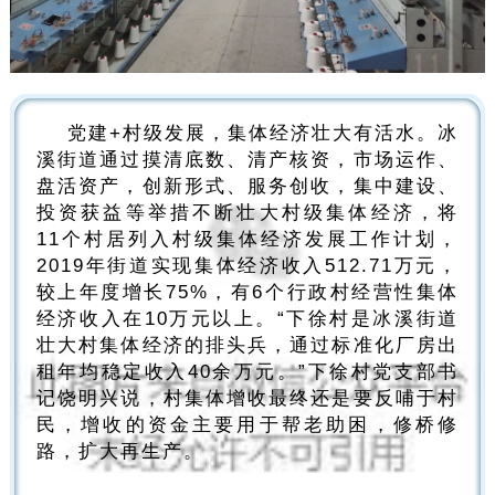
党建+村级发展，集体经济壮大有活水。冰
溪街道通过摸清底数、清产核资，市场运作、
盘活资产，创新形式、服务创收，集中建设、
投资获益等举措不断壮大村级集体经济，将
11个村居列入村级集体经济发展工作计划，
2019年街道实现集体经济收入512.71万元，
较上年度增长75%，有6个行政村经营性集体
经济收入在10万元以上。“下徐村是冰溪街道
壮大村集体经济的排头兵，通过标准化厂房出
租年均稳定收入40余万元。”下徐村党支部书
记饶明兴说，村集体增收最终还是要反哺于村
民，增收的资金主要用于帮老助困，修桥修
路，扩大再生产。