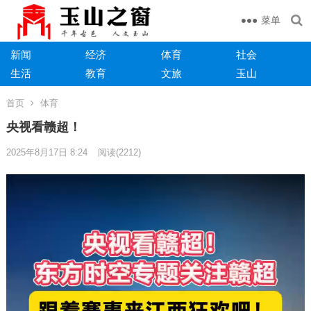
菜单
新闻
经济
体育
社会
生活
教育
文旅
玉山
首页
体育
央视看赣超！
2025年8月17日 8:24
阅读
(2212)