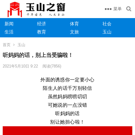
菜单
新闻
经济
体育
社会
生活
教育
文旅
玉山
首页
玉山
听妈妈的话，别上当受骗啦！
2021年5月10日 9:22
阅读
(7856)
外面的诱惑你一定要小心
陌生人的话千万别轻信
虽然妈妈唠唠叨叨
可她说的一点没错
听妈妈的话
别让她担心啦！