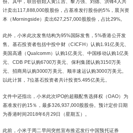
份。其中，联合创始人黄江吉、黎万强、刘德、洪锋4人共
计卖出117,888,000股股份，占基准发行股份的5%，晨兴资
本（Morningside）卖出627,257,000股股份，占比29%。
此外，小米此次发售结构为95%国际发售，5%香港公开发
售。基石投资者包括中投中财（CICFH）认购1.91亿美元、
美国高通（Qualcomm）认购1亿美元、中国移动认购1亿美
元、CDB PE认购6700万美元、保利集团认购3150万美
元、招商局认购3000万美元、顺丰速运认购3000万美元。
以此计算，7位基石投资者共计投资5.495亿美元。
文件中还指出，小米此次IPO的超额配售选择权（OAO）为
基准发行的15％，最多326,937,000股股份。预计定价日期
为香港时间2018年6月29日（星期五）。
此前，小米于周二早间突然宣布推迟发行中国预托证券