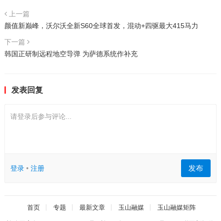
上一篇
颜值新巅峰，沃尔沃全新S60全球首发，混动+四驱最大415马力
下一篇
韩国正研制远程地空导弹 为萨德系统作补充
发表回复
请登录后参与评论...
发布
登录
•
注册
首页
专题
最新文章
玉山融媒
玉山融媒矩阵