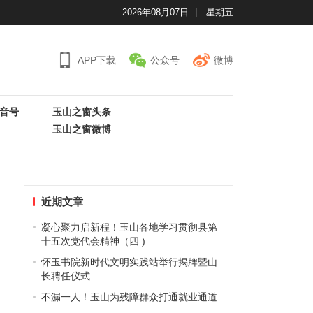
2026年08月07日
星期五
APP下载
公众号
微博
音号
玉山之窗头条
玉山之窗微博
近期文章
凝心聚力启新程！玉山各地学习贯彻县第
十五次党代会精神（四 )
怀玉书院新时代文明实践站举行揭牌暨山
长聘任仪式
不漏一人！玉山为残障群众打通就业通道