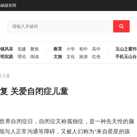
山融媒矩阵
乡镇风采
党建
聚焦
教育
小学
初中
高中
玉山之窗抖
文明实践
理论
阅读
文旅
文化
旅游
红色
手机玉山台
症儿童
复 关爱自闭症儿童
是世界自闭症日，自闭症又称孤独症，是一种先天性的脑
能与人正常沟通等障碍，又被人们称为“来自星星的孩