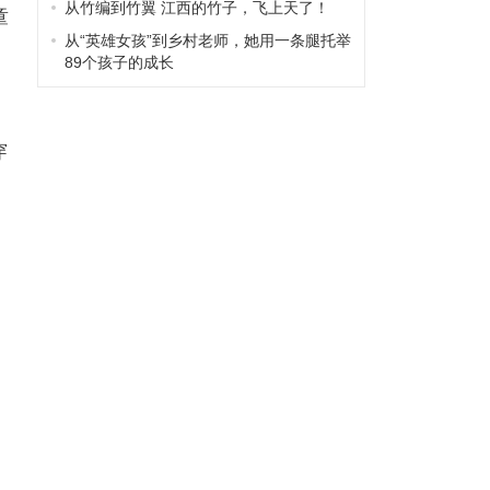
从竹编到竹翼 江西的竹子，飞上天了！
童
从“英雄女孩”到乡村老师，她用一条腿托举
89个孩子的成长
穿