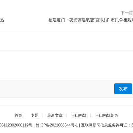
下一
品
福建厦门：夜光藻遇氧变“蓝眼泪” 市民争相观
发布
首页
专题
最新文章
玉山融媒
玉山融媒矩阵
112302000119号
|
赣ICP备2021008544号-1
|
互联网新闻信息服务许可证：3612