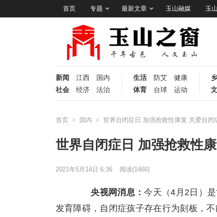
首页
专题
最新文章
玉山融媒
玉
新闻
江西
国内
生活
防艾
健康
社会
经济
法治
体育
台球
运动
首页
国内
世界自闭症日 加强抢救性康复 关爱自闭
世界自闭症日 加强抢救性康
2021年5月14日 6:36
阅读
(1466)
央视网消息：
今天（4月2日）
发育障碍，自闭症孩子存在行为刻板，不