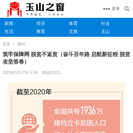
菜单
新闻
经济
体育
社会
生活
教育
文旅
玉山
首页
国内
筑牢保障网 脱贫不返贫（奋斗百年路 启航新征程·脱贫
攻坚答卷）
2021年5月17日 6:36
阅读
(1512)