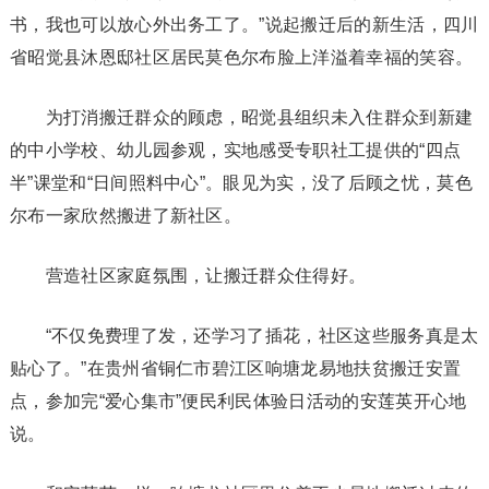
书，我也可以放心外出务工了。”说起搬迁后的新生活，四川
省昭觉县沐恩邸社区居民莫色尔布脸上洋溢着幸福的笑容。
为打消搬迁群众的顾虑，昭觉县组织未入住群众到新建
的中小学校、幼儿园参观，实地感受专职社工提供的“四点
半”课堂和“日间照料中心”。眼见为实，没了后顾之忧，莫色
尔布一家欣然搬进了新社区。
营造社区家庭氛围，让搬迁群众住得好。
“不仅免费理了发，还学习了插花，社区这些服务真是太
贴心了。”在贵州省铜仁市碧江区响塘龙易地扶贫搬迁安置
点，参加完“爱心集市”便民利民体验日活动的安莲英开心地
说。