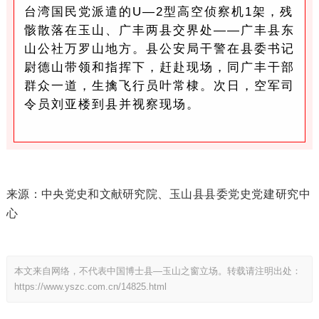
台湾国民党派遣的U—2型高空侦察机1架，残
骸散落在玉山、广丰两县交界处——广丰县东
山公社万罗山地方。县公安局干警在县委书记
尉德山带领和指挥下，赶赴现场，同广丰干部
群众一道，生擒飞行员叶常棣。次日，空军司
令员刘亚楼到县并视察现场。
、玉山县县委党史党建研究中
来源：中央党史和文献研究院
心
本文来自网络，不代表中国博士县—玉山之窗立场。转载请注明出处：
https://www.yszc.com.cn/14825.html