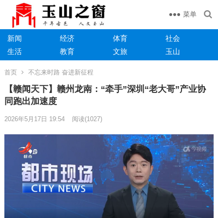
菜单
新闻
经济
体育
社会
生活
教育
文旅
玉山
首页
不忘来时路 奋进新征程
【赣闻天下】赣州龙南：“牵手”深圳“老大哥”产业协
同跑出加速度
2026年5月17日 19:54
阅读
(1027)