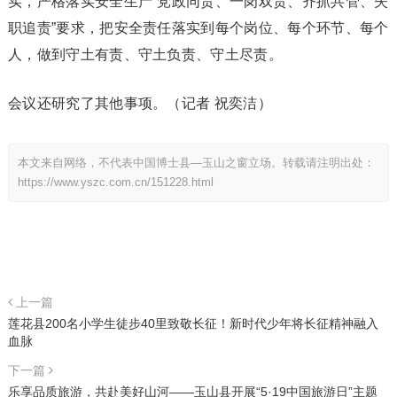
实，严格落实安全生产“党政同责、一岗双责、齐抓共管、失
职追责”要求，把安全责任落实到每个岗位、每个环节、每个
人，做到守土有责、守土负责、守土尽责。
会议还研究了其他事项。（记者 祝奕洁）
本文来自网络，不代表中国博士县—玉山之窗立场。转载请注明出处：
https://www.yszc.com.cn/151228.html
上一篇
莲花县200名小学生徒步40里致敬长征！新时代少年将长征精神融入
血脉
下一篇
乐享品质旅游，共赴美好山河——玉山县开展“5·19中国旅游日”主题