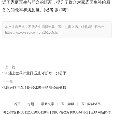
近了家庭医生与群众的距离，提升了群众对家庭医生签约服
务的知晓率和满意度。(记者 张和海）
本文来自网络，不代表中国博士县—玉山之窗立场。转载请注明出处：
https://www.yszc.com.cn/151305.html
上一篇
520遇上世界计量日 玉山守护每一分公平
下一篇
优质医疗下沉！医联体携手护航婚育健康
首页
专题
最新文章
玉山融媒
玉山融媒矩阵
赣公网安备 36112302000119号
|
赣ICP备2021008544号-1
|
互联网新闻信