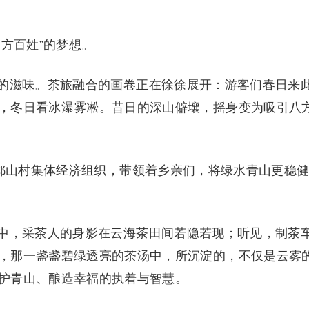
方百姓”的梦想。
的滋味。茶旅融合的画卷正在徐徐展开：游客们春日来
，冬日看冰瀑雾凇。昔日的深山僻壤，摇身变为吸引八
乡鄣山村集体经济组织，带领着乡亲们，将绿水青山更稳
中，采茶人的身影在云海茶田间若隐若现；听见，制茶
，那一盏盏碧绿透亮的茶汤中，所沉淀的，不仅是云雾
护青山、酿造幸福的执着与智慧。