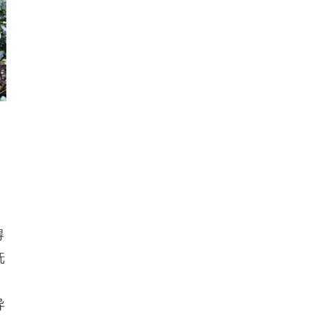
得
抚
，
异