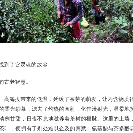
找到了它灵魂的故乡。
的古老智慧。
。高海拔带来的低温，延缓了茶芽的萌发，让内含物质
的柔光纱幕，滤去了灼热的直射，化作漫射光，温柔地
清冽甘甜，日夜不息地滋养着茶树的根脉。这里的土壤
茶叶，便拥有了别处难以企及的禀赋：氨基酸与茶多酚