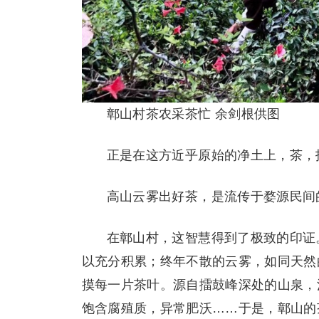
鄣山村茶农采茶忙 余剑根供图
正是在这方近乎原始的净土上，茶，
高山云雾出好茶，是流传于婺源民间
在鄣山村，这智慧得到了极致的印证
以充分积累；终年不散的云雾，如同天然
摸每一片茶叶。源自擂鼓峰深处的山泉，
饱含腐殖质，异常肥沃……于是，鄣山的