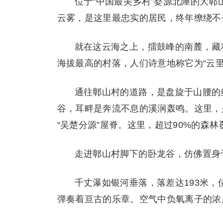
位于“中国最美乡村”婺源北陲的大鄣
云雾，是这里最忠实的居民，终年缭绕不
就在这云海之上，擂鼓峰的南麓，藏着
海拔最高的村落，人们诗意地称它为“云里
通往鄣山村的道路，是盘旋于山腰的
谷，耳畔是奔流不息的溪涧轰鸣。这里，
“吴楚分源”屋脊。这里，超过90%的森
走进鄣山村脚下的卧龙谷，仿佛置身
千丈瀑如银河垂落，落差达193米
弹奏着亘古的乐章。空气中负氧离子的浓