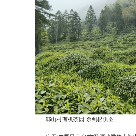
鄣山村有机茶园 余剑根供图