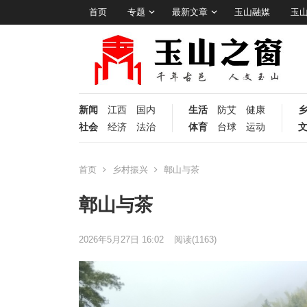
首页
专题
最新文章
玉山融媒
玉
新闻
江西
国内
生活
防艾
健康
社会
经济
法治
体育
台球
运动
首页
乡村振兴
鄣山与茶
鄣山与茶
2026年5月27日 16:02
阅读
(1163)