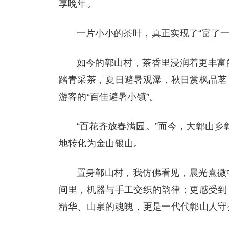
享晚年。
一片小小的茶叶，真正实现了“富了一
如今的鄣山村，茶香里浸润着更丰富
踏青采茶，夏日避暑观瀑，秋日赏枫品茗
游客的“百佳避暑小镇”。
“百花齐放春满园。”而今，大鄣山
地转化为金山银山。
置身鄣山村，我仿佛看见，晨光熹微
间里，机器与手工交织的韵律；更感受到
精华、山泉的魂魄，更是一代代鄣山人守