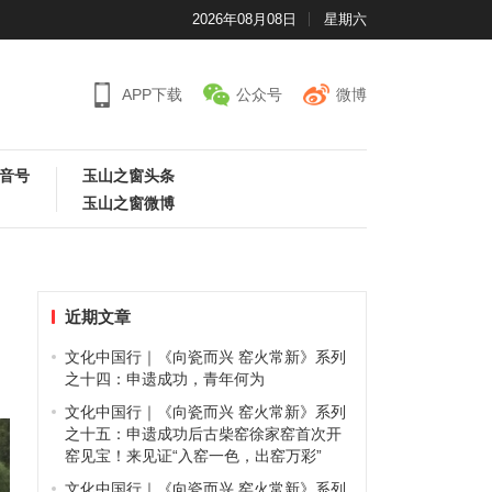
2026年08月08日
星期六
APP下载
公众号
微博
音号
玉山之窗头条
玉山之窗微博
近期文章
文化中国行｜《向瓷而兴 窑火常新》系列
之十四：申遗成功，青年何为
文化中国行｜《向瓷而兴 窑火常新》系列
之十五：申遗成功后古柴窑徐家窑首次开
窑见宝！来见证“入窑一色，出窑万彩”
文化中国行｜《向瓷而兴 窑火常新》系列