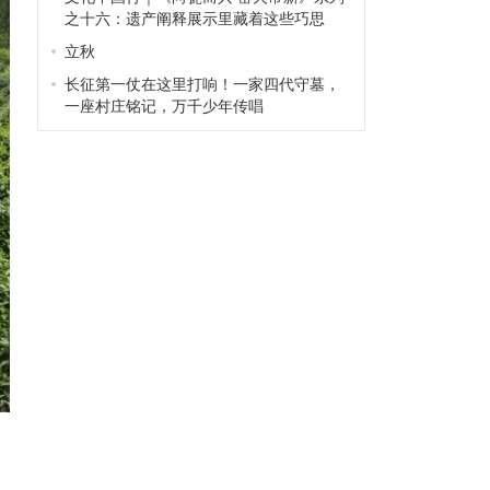
之十六：遗产阐释展示里藏着这些巧思
立秋
长征第一仗在这里打响！一家四代守墓，
一座村庄铭记，万千少年传唱