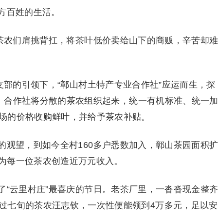
方百姓的生活。
，茶农们肩挑背扛，将茶叶低价卖给山下的商贩，辛苦却
支部的引领下，“鄣山村土特产专业合作社”应运而生，探
式”。合作社将分散的茶农组织起来，统一有机标准、统一
场的价格收购鲜叶，并给予茶农补贴。
的观望，到如今全村160多户悉数加入，鄣山茶园面积
万，为每一位茶农创造近万元收入。
了“云里村庄”最喜庆的节日。老茶厂里，一沓沓现金整
过七旬的茶农汪志钦，一次性便能领到4万多元，足以安