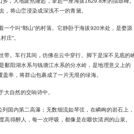
山乡，大地陡然隆起，擎起一座海拔1629.8米的擂鼓峰
去，将山峦浸染成深浅不一的青黛。
一个叫“鄣山”的村落。它静卧于海拔920米处，是婺源
村庄”。
丝带。车行其间，仿佛在云中穿行。脚下是深不见底的
是鄱阳湖水系与钱塘江水系的分水岭，是地理意义上的
林覆盖率，将群山包裹成了一片无垠的绿海。
于大自然的交响诗中。
，位列国内第二高瀑；无数细流如琴弦，在嶙峋的岩石上
度高得醉人，每一次呼吸，都像是在啜饮清冽的山泉。