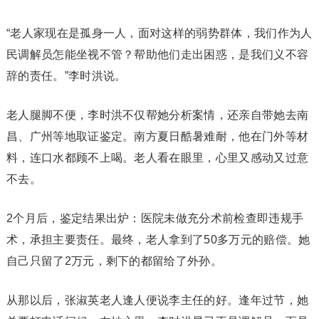
“老人家现在是孤身一人，面对这样的弱势群体，我们作为人
民调解员怎能坐视不管？帮助他们走出困惑，是我们义不容
辞的责任。”李时洪说。
老人腿脚不便，李时洪不仅帮她分析案情，还亲自带她去南
昌、广州等地取证鉴定。南方夏日酷暑难耐，他在门外等材
料，连口水都顾不上喝。老人看在眼里，心里又感动又过意
不去。
2个月后，鉴定结果出炉：医院未做充分术前检查即违规手
术，承担主要责任。最终，老人拿到了50多万元的赔偿。她
自己只留了2万元，剩下的都留给了外孙。
从那以后，张淑英老人逢人便说李主任的好。逢年过节，她