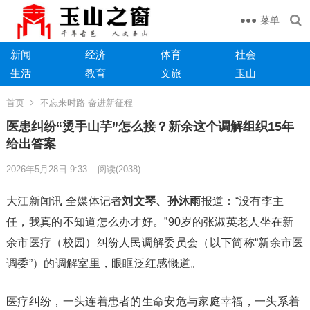
菜单
新闻
经济
体育
社会
生活
教育
文旅
玉山
首页
不忘来时路 奋进新征程
医患纠纷“烫手山芋”怎么接？新余这个调解组织15年
给出答案
2026年5月28日 9:33
阅读
(2038)
大江新闻讯 全媒体记者
刘文琴、孙沐雨
报道：“没有李主
任，我真的不知道怎么办才好。”90岁的张淑英老人坐在新
余市医疗（校园）纠纷人民调解委员会（以下简称“新余市医
调委”）的调解室里，眼眶泛红感慨道。
医疗纠纷，一头连着患者的生命安危与家庭幸福，一头系着