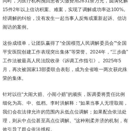
同时，为医疗机构挽回患者欠缴费用2631余万元，圆满化解
15件2年以上信访积案、难案，实现了调解成功率达100%。
经调解的纠纷，没有发生一起当事人反悔或重新起诉、信访
闹访的案例。
这份成绩单，让团队赢得了“全国模范人民调解委员会”“全国
平安医院创建工作表现突出集体”等荣誉。2024年，“三步曲”
工作法被最高人民法院收录《诉调工作指引》。2025年5
月，再次被国家13部委联合表彰，成为全省唯一两次获此殊
荣的集体。
针对以往“大闹大赔、小闹小赔”的顽疾，医调委将责任比例
细化为高、中、低档。李时洪解释：“如果当事人无理取闹，
我们会在法律允许的范围内从低点位调解；如果配合依法处
理，则从中点位甚至高点位调解。”这种刚柔并济的机制，有
效引导了群众依法维权。