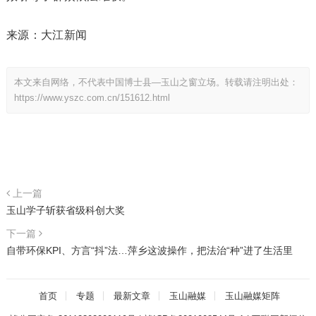
来源：大江新闻
本文来自网络，不代表中国博士县—玉山之窗立场。转载请注明出处：
https://www.yszc.com.cn/151612.html
上一篇
玉山学子斩获省级科创大奖
下一篇
自带环保KPI、方言“抖”法…萍乡这波操作，把法治“种”进了生活里
首页
专题
最新文章
玉山融媒
玉山融媒矩阵