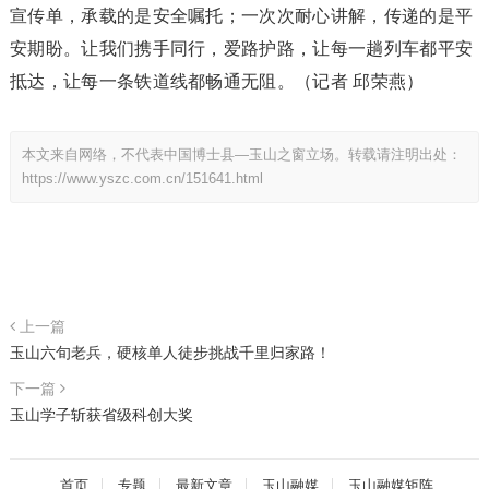
宣传单，承载的是安全嘱托；一次次耐心讲解，传递的是平
安期盼。让我们携手同行，爱路护路，让每一趟列车都平安
抵达，让每一条铁道线都畅通无阻。（记者 邱荣燕）
本文来自网络，不代表中国博士县—玉山之窗立场。转载请注明出处：
https://www.yszc.com.cn/151641.html
上一篇
玉山六旬老兵，硬核单人徒步挑战千里归家路！
下一篇
玉山学子斩获省级科创大奖
首页
专题
最新文章
玉山融媒
玉山融媒矩阵