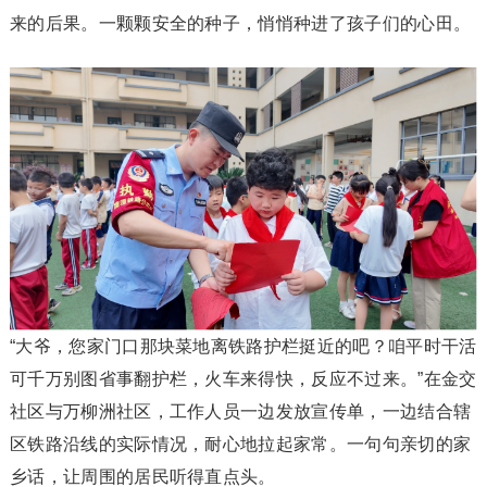
来的后果。一颗颗安全的种子，悄悄种进了孩子们的心田。
“大爷，您家门口那块菜地离铁路护栏挺近的吧？咱平时干活
可千万别图省事翻护栏，火车来得快，反应不过来。”在金交
社区与万柳洲社区，工作人员一边发放宣传单，一边结合辖
区铁路沿线的实际情况，耐心地拉起家常。一句句亲切的家
乡话，让周围的居民听得直点头。