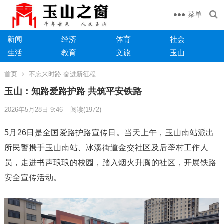
菜单
新闻
经济
体育
社会
生活
教育
文旅
玉山
首页
不忘来时路 奋进新征程
玉山：知路爱路护路 共筑平安铁路
2026年5月28日 9:46
阅读
(1972)
5月26日‌是‌全国爱路护路宣传日。当天上午，玉山南站派出
所民警携手玉山南站、冰溪街道金交社区及后垄村工作人
员，走进书声琅琅的校园，踏入烟火升腾的社区，开展铁路
安全宣传活动。