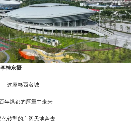
为李桂东摄
这座赣西名城
百年煤都的厚重中走来
绿色转型的广阔天地奔去