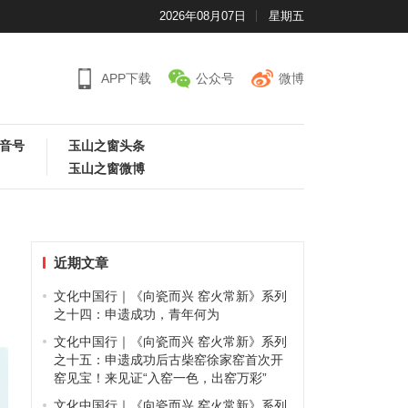
2026年08月07日
星期五
APP下载
公众号
微博
音号
玉山之窗头条
玉山之窗微博
近期文章
文化中国行｜《向瓷而兴 窑火常新》系列
之十四：申遗成功，青年何为
文化中国行｜《向瓷而兴 窑火常新》系列
之十五：申遗成功后古柴窑徐家窑首次开
窑见宝！来见证“入窑一色，出窑万彩”
文化中国行｜《向瓷而兴 窑火常新》系列