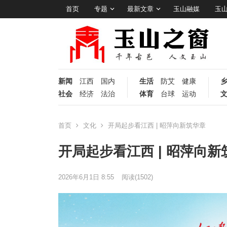
首页
专题
最新文章
玉山融媒
玉
新闻
江西
国内
生活
防艾
健康
社会
经济
法治
体育
台球
运动
首页
文化
开局起步看江西 | 昭萍向新筑华章
开局起步看江西 | 昭萍向新
2026年6月1日 8:55
阅读
(1502)