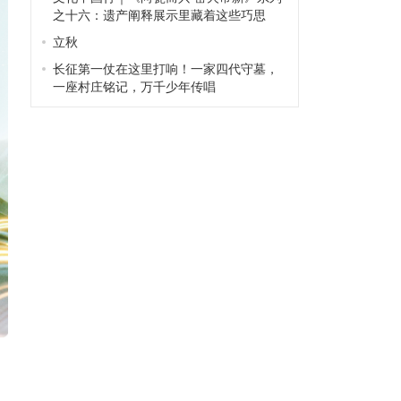
之十六：遗产阐释展示里藏着这些巧思
立秋
长征第一仗在这里打响！一家四代守墓，
一座村庄铭记，万千少年传唱