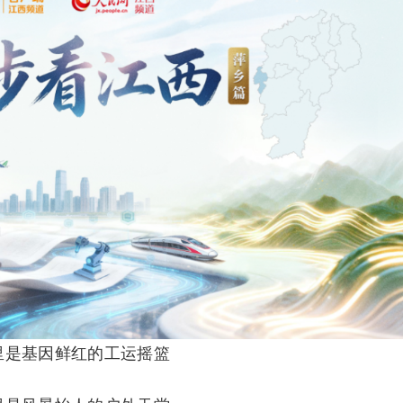
里是基因鲜红的工运摇篮