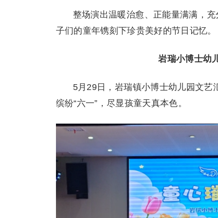
整场演出温暖治愈、正能量满满，充
子们的童年镌刻下珍贵美好的节日记忆。
岩瑞小博士幼
5月29日，岩瑞镇小博士幼儿园文
缤纷“六一”，尽显孩童天真本色。