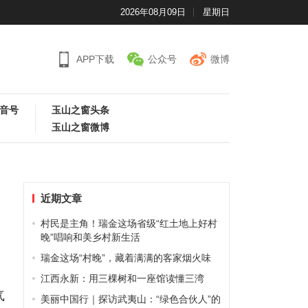
2026年08月09日
星期日
APP下载
公众号
微博
音号
玉山之窗头条
玉山之窗微博
近期文章
村民是主角！瑞金这场省级“红土地上好村
晚”唱响和美乡村新生活
瑞金这场“村晚”，藏着满满的客家烟火味
歌
江西永新：用三棵树和一座馆读懂三湾
气
美丽中国行｜探访武夷山：“绿色合伙人”的