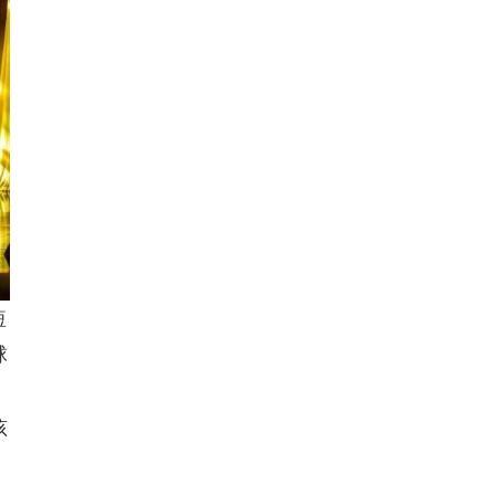
短
球
孩