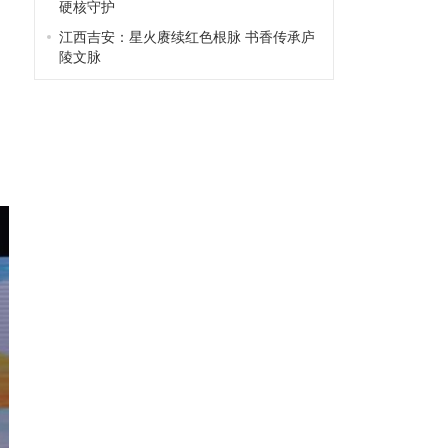
硬核守护
江西吉安：星火赓续红色根脉 书香传承庐
陵文脉
全