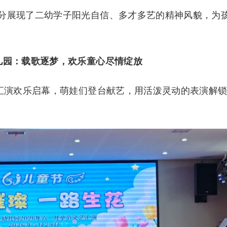
分展现了二幼学子阳光自信、多才多艺的精神风貌，为
儿园：载歌逐梦，欢乐童心尽情绽放
艺汇演欢乐启幕，萌娃们登台献艺，用活泼灵动的表演解