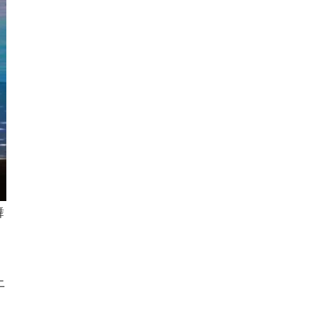
舞
，
，
上