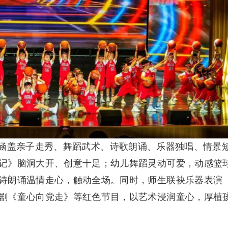
涵盖亲子走秀、舞蹈武术、诗歌朗诵、乐器独唱、情景
记》脑洞大开、创意十足；幼儿舞蹈灵动可爱，动感篮
诗朗诵温情走心，触动全场。同时，师生联袂乐器表演
剧《童心向党走》等红色节目，以艺术浸润童心，厚植