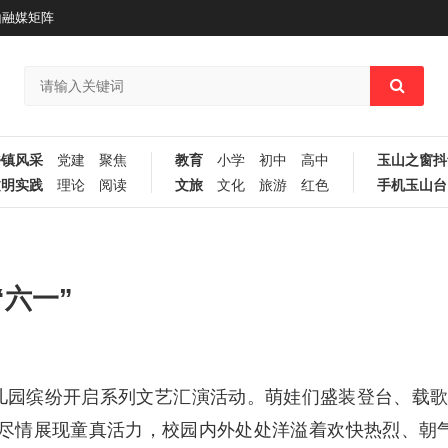
山融媒矩阵
乡镇风采
党建
聚焦
教育
小学
初中
高中
玉山之窗抖
文明实践
理论
阅读
文旅
文化
旅游
红色
手机玉山台
六一”
幼儿园缤纷开启系列文艺汇演活动。萌娃们盛装登台、载
尽情展现童真活力，校园内外处处洋溢着欢快热烈、朝