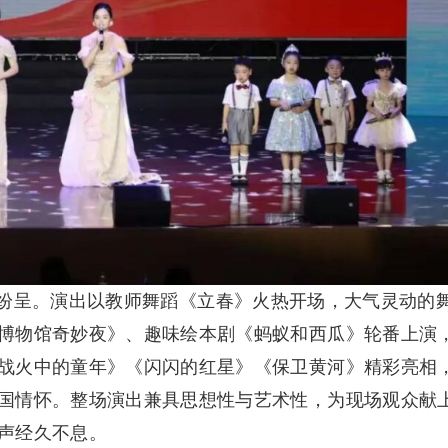
纷呈。演出以教师舞蹈《立春》火热开场，大气灵动的
博物馆奇妙夜》、趣味绘本剧《蚂蚁和西瓜》轮番上演
战火中的童年》《闪闪的红星》《保卫黄河》精彩亮相
国情怀。整场演出兼具思想性与艺术性，为现场观众献
声经久不息。