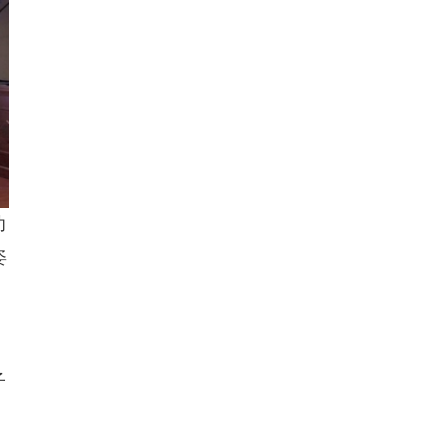
幼
姿
子