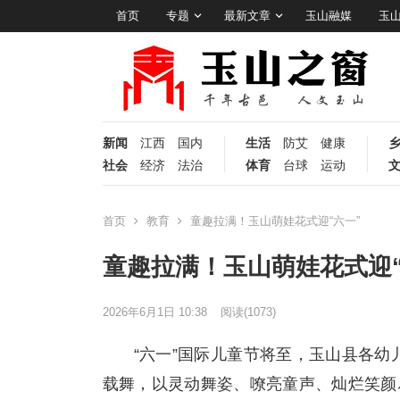
首页
专题
最新文章
玉山融媒
玉
新闻
江西
国内
生活
防艾
健康
社会
经济
法治
体育
台球
运动
首页
教育
童趣拉满！玉山萌娃花式迎“六一”
童趣拉满！玉山萌娃花式迎“
2026年6月1日 10:38
阅读
(1073)
“六一”国际儿童节将至，玉山县各
载舞，以灵动舞姿、嘹亮童声、灿烂笑颜