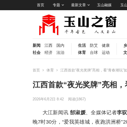
首页
专题
最新文章
玉山融媒
玉
新闻
江西
国内
生活
防艾
健康
社会
经济
法治
体育
台球
运动
首页
体育
江西首款“夜光奖牌”亮相，看“青春潮玩”
江西首款“夜光奖牌”亮相，
2026年6月2日 8:42
阅读
(1867)
大江新闻讯
郜淑媛
、全媒体记者
李
晚7时30分，“爱我英雄城，夜跑洪洲桥”