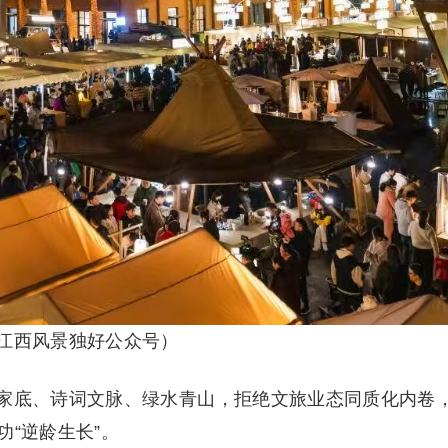
江西风景独好公众号）
家底、诗词文脉、绿水青山，拒绝文旅业态同质化内卷
功“逆龄生长”。