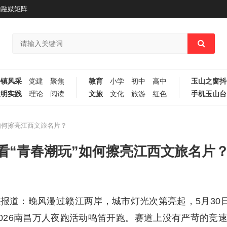
山融媒矩阵
乡镇风采
党建
聚焦
教育
小学
初中
高中
玉山之窗抖
文明实践
理论
阅读
文旅
文化
旅游
红色
手机玉山台
如何擦亮江西文旅名片？
看“青春潮玩”如何擦亮江西文旅名片
驭
报道：晚风漫过赣江两岸，城市灯光次第亮起，5月30
2026南昌万人夜跑活动鸣笛开跑。赛道上没有严苛的竞