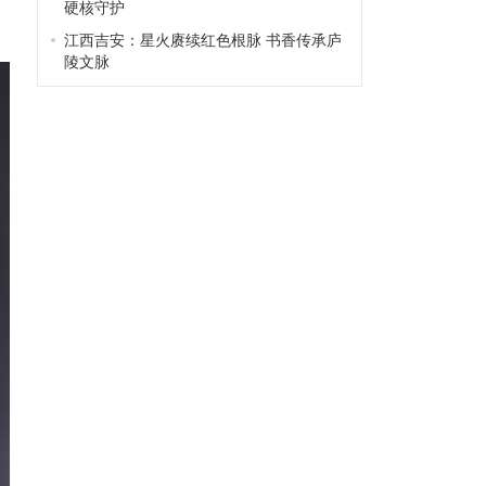
硬核守护
江西吉安：星火赓续红色根脉 书香传承庐
陵文脉