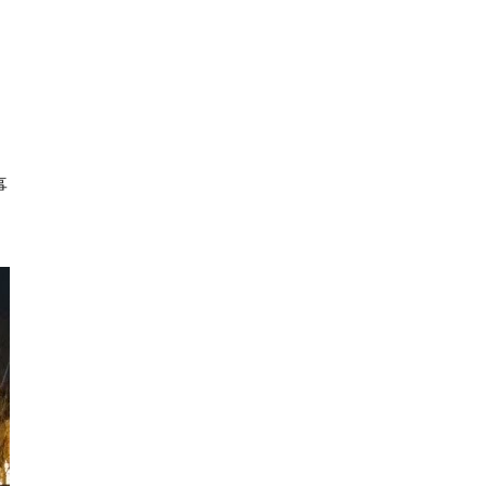
、
、
。
事