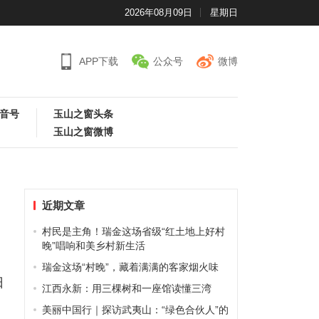
2026年08月09日
星期日
APP下载
公众号
微博
音号
玉山之窗头条
玉山之窗微博
近期文章
？
村民是主角！瑞金这场省级“红土地上好村
晚”唱响和美乡村新生活
瑞金这场“村晚”，藏着满满的客家烟火味
日
江西永新：用三棵树和一座馆读懂三湾
速
美丽中国行｜探访武夷山：“绿色合伙人”的