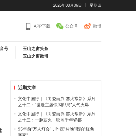
2026年08月06日
星期四
APP下载
公众号
微博
音号
玉山之窗头条
玉山之窗微博
近期文章
文化中国行｜《向瓷而兴 窑火常新》系列
之十二：“世遗主题快闪邮局”人气火爆
文化中国行｜《向瓷而兴 窑火常新》系列
展
之十三：一脉薪火，映照千年瓷都
95年前“万人灯会”，昨夜“村晚”唱响“红色
健
客家”