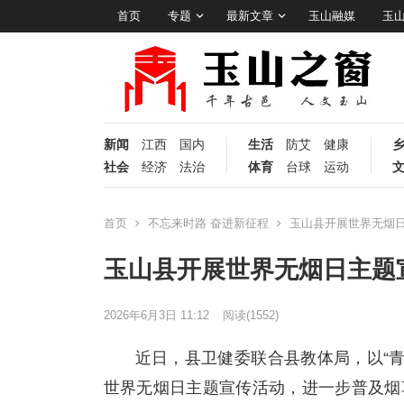
首页
专题
最新文章
玉山融媒
玉
新闻
江西
国内
生活
防艾
健康
社会
经济
法治
体育
台球
运动
首页
不忘来时路 奋进新征程
玉山县开展世界无烟
玉山县开展世界无烟日主题
2026年6月3日 11:12
阅读
(1552)
近日，县卫健委联合县教体局，以“
世界无烟日主题宣传活动，进一步普及烟