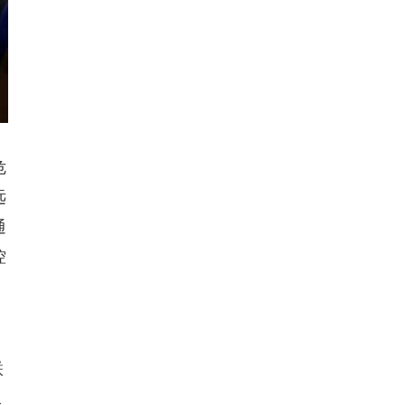
离
危
远
通
控
联
承