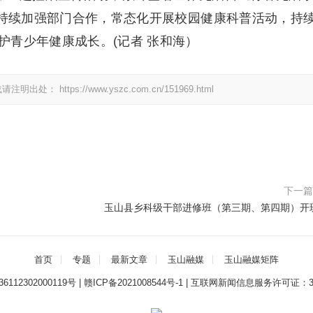
将持续加强部门合作，常态化开展校园健康科普活动，持
护青少年健康成长。(记者 张和海）
载请注明出处：
https://www.yszc.com.cn/151969.html
下一
玉山县乡科级干部进修班（第三期、第四期）开
首页
专题
最新文章
玉山融媒
玉山融媒矩阵
112302000119号
|
赣ICP备2021008544号-1
|
互联网新闻信息服务许可证：3612