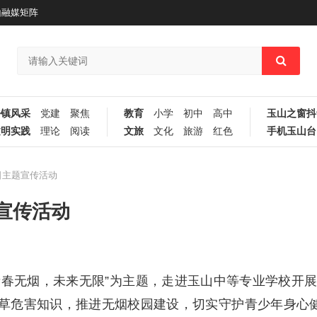
山融媒矩阵
乡镇风采
党建
聚焦
教育
小学
初中
高中
玉山之窗抖
文明实践
理论
阅读
文旅
文化
旅游
红色
手机玉山台
日主题宣传活动
宣传活动
青春无烟，未来无限”为主题，走进玉山中等专业学校开
草危害知识，推进无烟校园建设，切实守护青少年身心