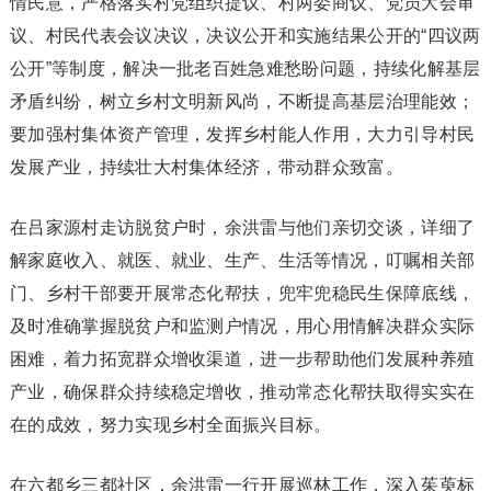
情民意，严格落实村党组织提议、村两委商议、党员大会审
议、村民代表会议决议，决议公开和实施结果公开的“四议两
公开”等制度，解决一批老百姓急难愁盼问题，持续化解基层
矛盾纠纷，树立乡村文明新风尚，不断提高基层治理能效；
要加强村集体资产管理，发挥乡村能人作用，大力引导村民
发展产业，持续壮大村集体经济，带动群众致富。
在吕家源村走访脱贫户时，余洪雷与他们亲切交谈，详细了
解家庭收入、就医、就业、生产、生活等情况，叮嘱相关部
门、乡村干部要开展常态化帮扶，兜牢兜稳民生保障底线，
及时准确掌握脱贫户和监测户情况，用心用情解决群众实际
困难，着力拓宽群众增收渠道，进一步帮助他们发展种养殖
产业，确保群众持续稳定增收，推动常态化帮扶取得实实在
在的成效，努力实现乡村全面振兴目标。
在六都乡三都社区，余洪雷一行开展巡林工作，深入茱萸标