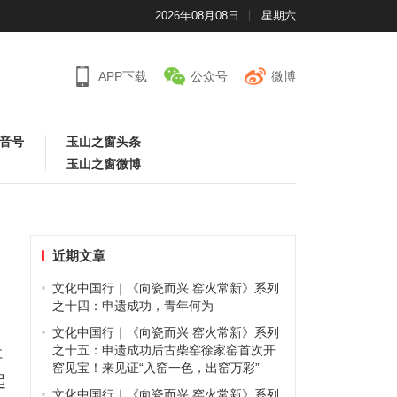
2026年08月08日
星期六
APP下载
公众号
微博
音号
玉山之窗头条
玉山之窗微博
近期文章
文化中国行｜《向瓷而兴 窑火常新》系列
之十四：申遗成功，青年何为
文化中国行｜《向瓷而兴 窑火常新》系列
社
之十五：申遗成功后古柴窑徐家窑首次开
窑见宝！来见证“入窑一色，出窑万彩”
起
文化中国行｜《向瓷而兴 窑火常新》系列