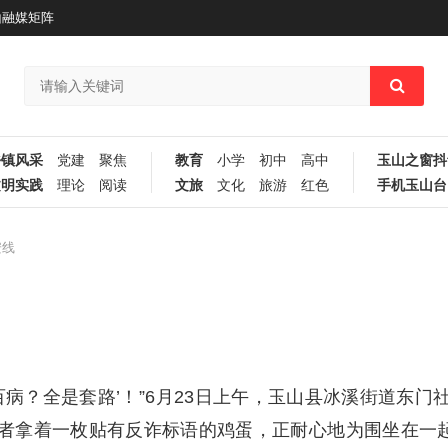
山融媒矩阵
乡镇风采
党建
聚焦
教育
小学
初中
高中
玉山之窗抖
文明实践
理论
阅读
文旅
文化
旅游
红色
手机玉山台
安线
百病？全是套路’！”6月23日上午，玉山县冰溪街道东门
者拿着一枚贴有反诈标语的鸡蛋，正耐心地为围坐在一