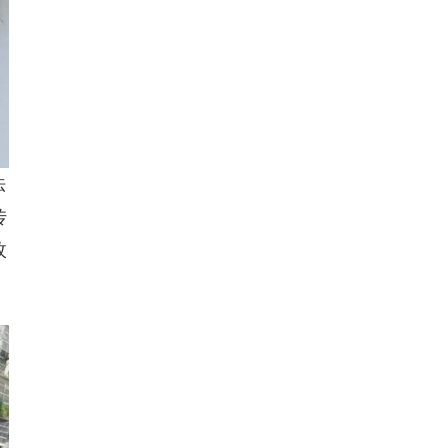
法
传
枚