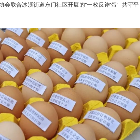
会联合冰溪街道东门社区开展的“一枚反诈‘蛋’ 共守平