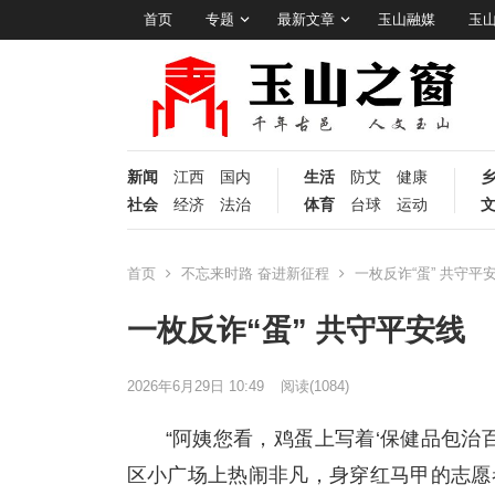
首页
专题
最新文章
玉山融媒
玉
新闻
江西
国内
生活
防艾
健康
社会
经济
法治
体育
台球
运动
首页
不忘来时路 奋进新征程
一枚反诈“蛋” 共守平
一枚反诈“蛋” 共守平安线
2026年6月29日 10:49
阅读
(1084)
“阿姨您看，鸡蛋上写着‘保健品包治
区小广场上热闹非凡，身穿红马甲的志愿