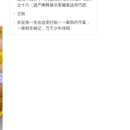
之十六：遗产阐释展示里藏着这些巧思
立秋
长征第一仗在这里打响！一家四代守墓，
一座村庄铭记，万千少年传唱