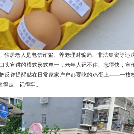
、独居老人是电信诈骗、养老理财骗局、非法集资等违
口头宣讲的模式形式单一，老年人记不住、忘得快，宣
把反诈提醒贴在日常家家户户都要吃的鸡蛋上——一枚
拿得走、记得牢。