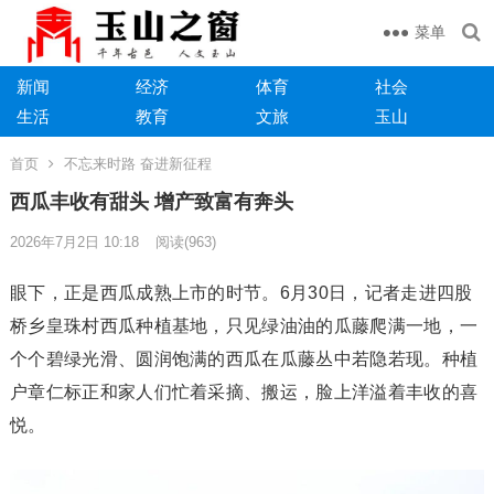
菜单
新闻
经济
体育
社会
生活
教育
文旅
玉山
首页
不忘来时路 奋进新征程
西瓜丰收有甜头 增产致富有奔头
2026年7月2日 10:18
阅读
(963)
眼下，正是西瓜成熟上市的时节。6月30日，记者走进四股
桥乡皇珠村西瓜种植基地，只见绿油油的瓜藤爬满一地，一
个个碧绿光滑、圆润饱满的西瓜在瓜藤丛中若隐若现。种植
户章仁标正和家人们忙着采摘、搬运，脸上洋溢着丰收的喜
悦。