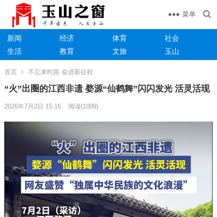
菜单
新闻
经济
体育
社会
生活
教育
文旅
玉山
首页
不忘来时路 奋进新征程
“火”出圈的江西非遗 婺源“仙鹤舞”闪闪发光 活灵活现
2026年7月2日 15:16
阅读
(1009)