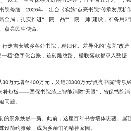
院修缮，2026年，出台《实施“点亮书院”传承发展机
全局，扎实推进“一院一品”“一院一师”建设，准备用2
、点亮民生使命。
。行走吉安城乡各处书院，精细化、差异化的“点亮”改造
院一档”数字化台账，连砖雕纹路、楹联落款都录入数据
30万元增至400万元，又追加300万元“点亮书院”专项
来补短板——国保书院装上智能消防“天眼”，省保书院消
迫问题。
前的景象焕然一新。此前，这座百年书舍墙体斑驳、屋
陈设简约雅致，成为乡亲们的精神家园。