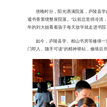
傍晚时分，阳光洒满院落，庐陵县学
谧书香萦绕整座院落。“以前总觉得冷清
年的刘大姐看着孩子每天放学就走进书院
如今，庐陵县学、相山书房等修缮一
门即入、随手可读”的精神驿站，修缮后开