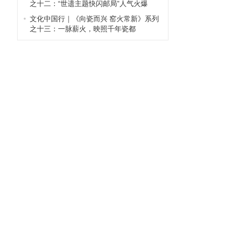
之十二：“世遗主题快闪邮局”人气火爆
文化中国行｜《向瓷而兴 窑火常新》系列
之十三：一脉薪火，映照千年瓷都