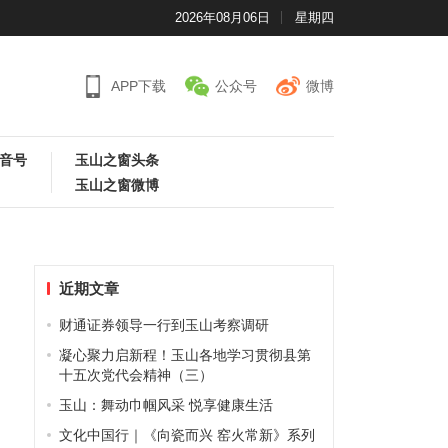
2026年08月06日
星期四
APP下载
公众号
微博
音号
玉山之窗头条
玉山之窗微博
近期文章
财通证券领导一行到玉山考察调研
凝心聚力启新程！玉山各地学习贯彻县第
十五次党代会精神（三）
玉山：舞动巾帼风采 悦享健康生活
文化中国行｜《向瓷而兴 窑火常新》系列