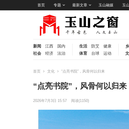
首页
专题
最新文章
玉山融媒
玉
新闻
江西
国内
生活
防艾
健康
社会
经济
法治
体育
台球
运动
首页
文化
“点亮书院”，风骨何以归来
“点亮书院”，风骨何以归来
2026年7月3日 15:57
阅读
(1150)