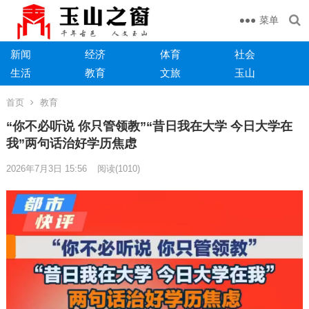
菜单
新闻
经济
体育
社会
生活
教育
文旅
玉山
首页
教育
“你不必听说 你只管领教”“昔日我在大学 今日大学在
我”两句话治好学历焦虑
2026年7月3日 15:56
阅读
(1010)