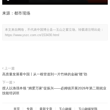
来源：都市现场
本文来自网络，不代表中国博士县—玉山之窗立场。转载请注明出处：
https://www.yszc.com.cn/153430.html
上一篇
高质量发展看中国丨从一根管道到一片竹林的金融“赣”劲
下一篇
授人以渔强本领 “姆爱万家”促振兴——必姆镇开展2026年第二期就业
技能培训班
首页
专题
最新文章
玉山融媒
玉山融媒矩阵