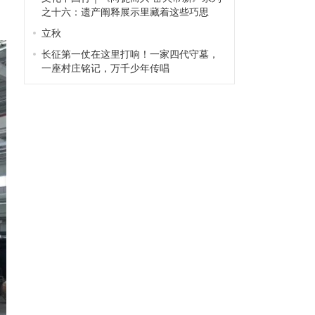
之十六：遗产阐释展示里藏着这些巧思
立秋
长征第一仗在这里打响！一家四代守墓，
一座村庄铭记，万千少年传唱