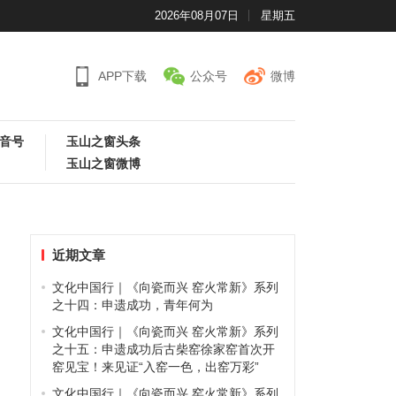
2026年08月07日
星期五
APP下载
公众号
微博
音号
玉山之窗头条
玉山之窗微博
近期文章
文化中国行｜《向瓷而兴 窑火常新》系列
之十四：申遗成功，青年何为
文化中国行｜《向瓷而兴 窑火常新》系列
之十五：申遗成功后古柴窑徐家窑首次开
窑见宝！来见证“入窑一色，出窑万彩”
，
文化中国行｜《向瓷而兴 窑火常新》系列