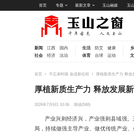
首页
专题
最新文章
玉山融媒
玉
新闻
江西
国内
生活
防艾
健康
社会
经济
法治
体育
台球
运动
首页
不忘来时路 奋进新征程
厚植新质生产力 释放
厚植新质生产力 释放发展
2026年7月6日 10:06
阅读
(588)
产业兴则经济兴，产业强则县域强。
局，持续做强主导产业、做优传统产业、