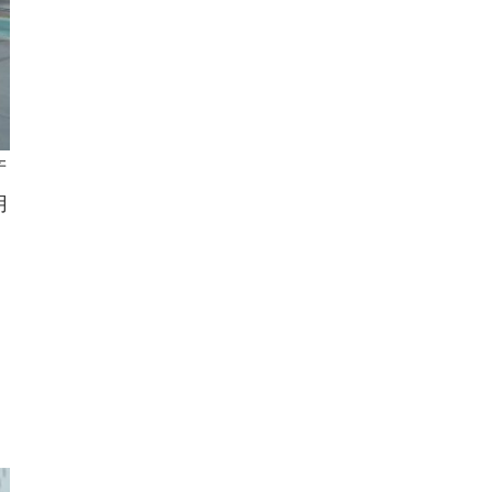
产
用
、