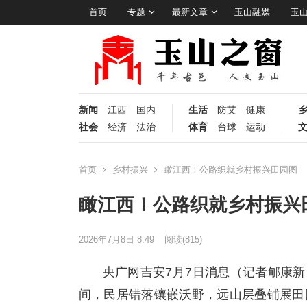
首页
专题
最新文章
玉山融媒
玉
新闻
江西
国内
生活
防艾
健康
社会
经济
法治
体育
台球
运动
首页
乡村振兴
瞰江西！公路织就乡村振兴田园图
瞰江西！公路织就乡村振兴
2026年7月8日 8:49
阅读
(815)
央广网吉安7月7日消息（记者郇康
间，民居错落镶嵌沃野，远山层叠铺展田