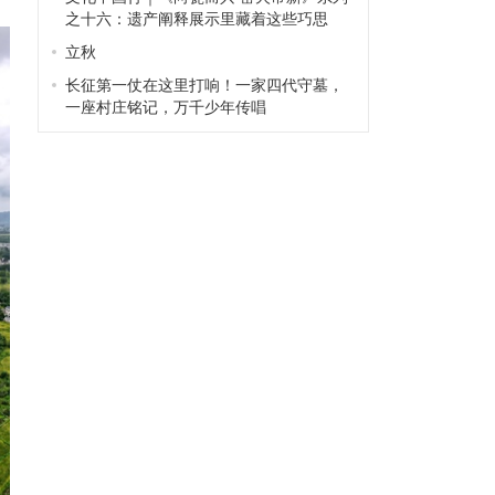
之十六：遗产阐释展示里藏着这些巧思
立秋
长征第一仗在这里打响！一家四代守墓，
一座村庄铭记，万千少年传唱