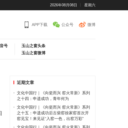
2026年08月08日
星期六
APP下载
公众号
微博
音号
玉山之窗头条
玉山之窗微博
近期文章
文化中国行｜《向瓷而兴 窑火常新》系列
之十四：申遗成功，青年何为
文化中国行｜《向瓷而兴 窑火常新》系列
田
之十五：申遗成功后古柴窑徐家窑首次开
窑见宝！来见证“入窑一色，出窑万彩”
文化中国行｜《向瓷而兴 窑火常新》系列