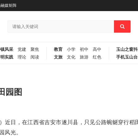
山融媒矩阵
乡镇风采
党建
聚焦
教育
小学
初中
高中
玉山之窗抖
文明实践
理论
阅读
文旅
文化
旅游
红色
手机玉山台
田园图
新）近日，在江西省吉安市遂川县，只见公路蜿蜒穿行稻
园风光。