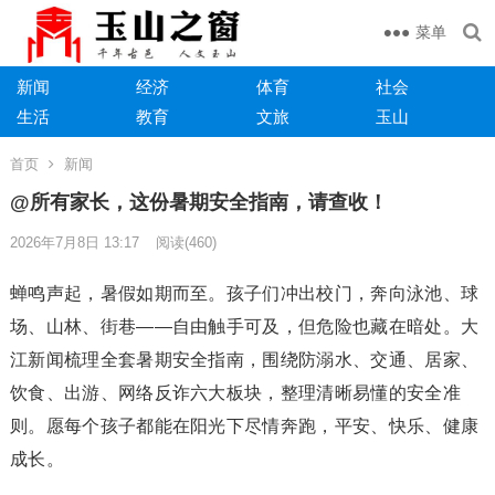
菜单
新闻
经济
体育
社会
生活
教育
文旅
玉山
首页
新闻
@所有家长，这份暑期安全指南，请查收！
2026年7月8日 13:17
阅读
(460)
蝉鸣声起，暑假如期而至。孩子们冲出校门，奔向泳池、球
场、山林、街巷——自由触手可及，但危险也藏在暗处。大
江新闻梳理全套暑期安全指南，围绕防溺水、交通、居家、
饮食、出游、网络反诈六大板块，整理清晰易懂的安全准
则。愿每个孩子都能在阳光下尽情奔跑，平安、快乐、健康
成长。