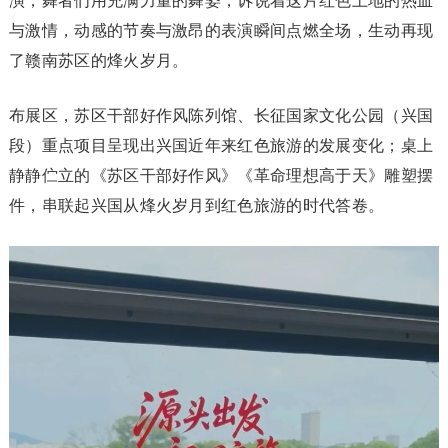
演，舞者们用充满力量的舞姿，诉说着这片红色土地的热血
与激情，动感的节奏与激昂的表演瞬间点燃全场，生动再现
了赣南苏区的烽火岁月。
布展区，苏区干部好作风陈列馆、长征国家文化公园（兴国
段）重点项目呈现出兴国近年来红色旅游的发展变化；桌上
静静伫立的《苏区干部好作风》《革命理想高于天》雕塑摆
件，串联起兴国从烽火岁月到红色旅游的时代答卷。