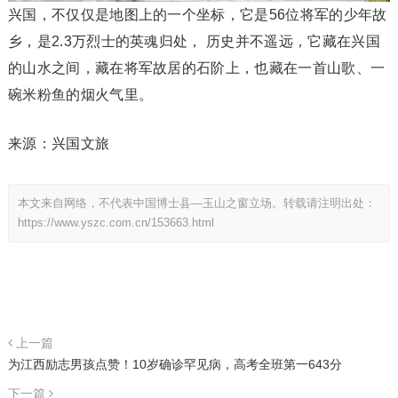
兴国，不仅仅是地图上的一个坐标，它是56位将军的少年故
乡，是2.3万烈士的英魂归处， 历史并不遥远，它藏在兴国
的山水之间，藏在将军故居的石阶上，也藏在一首山歌、一
碗米粉鱼的烟火气里。
来源：兴国文旅
本文来自网络，不代表中国博士县—玉山之窗立场。转载请注明出处：
https://www.yszc.com.cn/153663.html
上一篇
为江西励志男孩点赞！10岁确诊罕见病，高考全班第一643分
下一篇