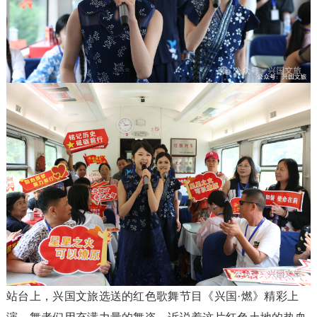
站台上，兴国文旅选送的红色歌舞节目《兴国·燃》精彩上