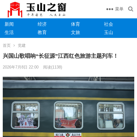
菜单
新闻
经济
体育
社会
生活
教育
文旅
玉山
首页
党建
兴国山歌唱响“长征源”江西红色旅游主题列车！
2026年7月8日 22:00
阅读
(1138)