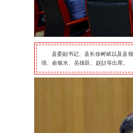
县委副书记、县长徐树斌以及县
强、俞银水、吴雄跃、赵劼等出席。