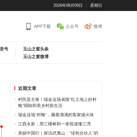
2026年08月09日
星期日
APP下载
公众号
微博
音号
玉山之窗头条
玉山之窗微博
近期文章
村民是主角！瑞金这场省级“红土地上好村
晚”唱响和美乡村新生活
瑞金这场“村晚”，藏着满满的客家烟火味
江西永新：用三棵树和一座馆读懂三湾
美丽中国行｜探访武夷山：“绿色合伙人”的