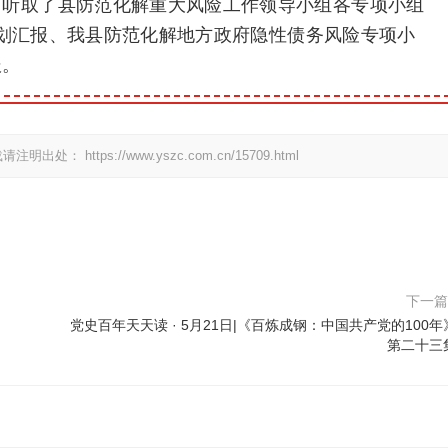
；听取了县防范化解重大风险工作领导小组各专项小组
作计划汇报、我县防范化解地方政府隐性债务风险专项小
报。
载请注明出处：
https://www.yszc.com.cn/15709.html
下一
党史百年天天读 · 5月21日|《百炼成钢：中国共产党的100年
第二十三