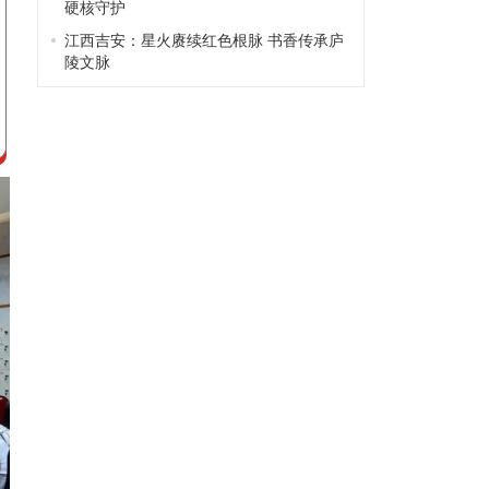
硬核守护
江西吉安：星火赓续红色根脉 书香传承庐
陵文脉