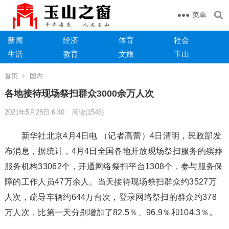
菜单
新闻
经济
体育
社会
生活
教育
文旅
玉山
首页
国内
各地接待现场祭扫群众3000余万人次
2021年5月28日 6:40
阅读
(1546)
新华社北京4月4日电 （记者高蕾）4日清明，民政部发
布消息，据统计，4月4日全国各地开放现场祭扫服务的殡葬
服务机构33062个，开通网络祭扫平台1308个，参与服务保
障的工作人员47万余人。当天接待现场祭扫群众约3527万
人次，疏导车辆约644万台次，登录网络祭扫的群众约378
万人次，比第一天分别增加了82.5％、96.9％和104.3％。