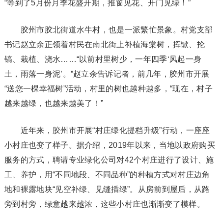
“等到了5月份月季花盛开期，推窗见花、开门见绿！”
胶州市胶北街道水牛村，也是一派繁忙景象。村党支部
书记赵立余正领着村民在南北街上补植海棠树，挥锨、抡
镐、栽植、浇水……“以前村里树少，一年四季‘风起一身
土，雨落一身泥’。”赵立余告诉记者，前几年，胶州市开展
“送您一棵幸福树”活动，村里的树也越种越多，“现在，村子
越来越绿，也越来越美了！”
近年来，胶州市开展“村庄绿化提档升级”行动，一座座
小村庄也变了样子。据介绍，2019年以来，当地以政府购买
服务的方式，聘请专业绿化公司对42个村庄进行了设计、施
工、养护，用“不同地段、不同品种”的种植方式对村庄边角
地和裸露地块“见空补绿、见缝插绿”。从房前到屋后，从路
旁到村旁，绿意越来越浓，这些小村庄也渐渐变了模样。