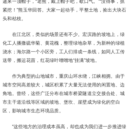
递来一顶帽子，“老熊，戴上帽子吧，歇口气。”“没得事，抓
紧挖！”熊玉华回答。大家一起动手，平整土地，捡出大块石
头和枯枝。
在江北区，类似的场景还有不少。宏滨路的坡地上，绿
化工人播撒硫华菊、黄花槐，整理绿地杂草，为新种的绿植
浇水；海尔路一个小区旁，工人们排成一条线，如同人工传
送带，搬运花苗，红花绿叶噌噌地“挂满”坡地。
作为典型的山地城市，重庆山环水绕，江峡相拥。由于
城市空间高差较大，城区积累了大量无法使用的闲置地、边
角地。曾经，这些广泛分布在城市桥梁隧道立交接合处、城
市主干道沿线等区域的坡地、堡坎、崖壁成为绿化的空白
区，影响城市生态环境品质。
“这些地方的治理成本虽高，却也成为我们进一步推进绿