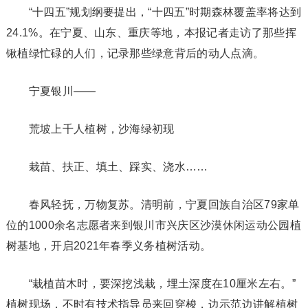
“十四五”规划纲要提出，“十四五”时期森林覆盖率将达到
24.1%。在宁夏、山东、重庆等地，本报记者走访了那些挥
锹植绿忙碌的人们，记录那些绿意背后的动人点滴。
宁夏银川——
荒坡上千人植树，沙海绿初现
栽苗、扶正、填土、踩实、浇水……
春风轻抚，万物复苏。清明前，宁夏回族自治区79家单
位的1000余名志愿者来到银川市兴庆区沙漠休闲运动公园植
树基地，开启2021年春季义务植树活动。
“栽植苗木时，要深挖浅栽，埋土深度在10厘米左右。”
植树现场，不时有技术指导员来回穿梭，边示范边讲解植树