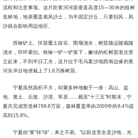
流程和注意事项。这片距黄河河面垂直高度15—30米的植树
造林地，地表覆盖着风沙土，为半固定沙丘，只要刮风，风
沙就会影响周边地区。
挥锹铲土、扶苗覆土踩实、围堰浇水，树苗随运随栽随
浇水，环环紧扣。铁锹一铲一铲落下，嫩绿的松树苗渐次竖
立起来，不到半日工夫，这片位于毛乌素沙地西南边缘的黄
河东岸台地便栽上了1.6万株树苗。
宁夏虽然面积不大，却聚多种地貌于一身：高山、盆
地、黄土、丘陵、沙漠、草原……截至“十三五”时期末，宁
夏共完成营造林769.8万亩，森林覆盖率由2000年的8.4%提
高到15.8%。
宁夏由“黄”转“绿”，来之不易。“以前这里全是沙地，光