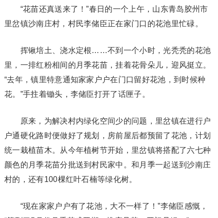
“花苗还真送来了！”春日的一个上午，山东青岛胶州市
里岔镇沙南庄村，村民李储臣正在家门口的花池里忙碌。
挥锹培土、浇水定根……不到一个小时，光秃秃的花池
里，一排红粉相间的月季花苗，挂着花骨朵儿，迎风挺立。
“去年，镇里特意通知家家户户在门口留好花池，到时候种
花。”手拄着锄头，李储臣打开了话匣子。
原来，为解决村内绿化空间少的问题，里岔镇在进行户
户通硬化路时便做好了规划，房前屋后都预留了花池，计划
统一栽植苗木。从今年植树节开始，里岔镇将搭配了六七种
颜色的月季花苗分批送到村民家中。和月季一起送到沙南庄
村的，还有100棵红叶石楠等绿化树。
“现在家家户户有了花池，大不一样了！”李储臣感慨，