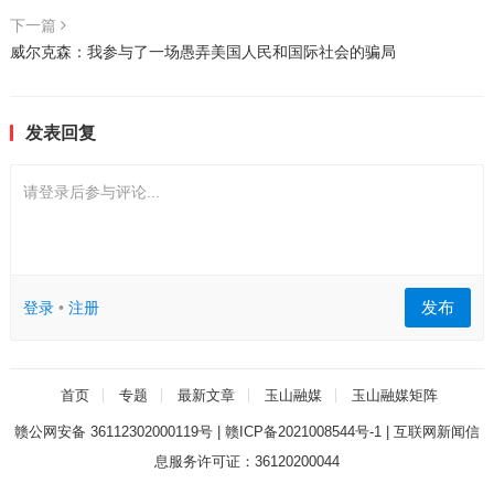
下一篇
威尔克森：我参与了一场愚弄美国人民和国际社会的骗局
发表回复
请登录后参与评论...
发布
登录
•
注册
首页
专题
最新文章
玉山融媒
玉山融媒矩阵
赣公网安备 36112302000119号
|
赣ICP备2021008544号-1
|
互联网新闻信
息服务许可证：36120200044