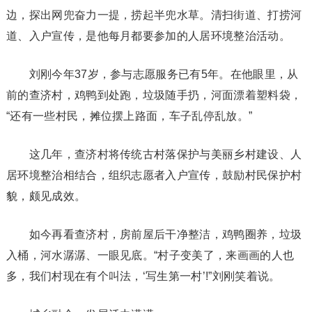
边，探出网兜奋力一提，捞起半兜水草。清扫街道、打捞河
道、入户宣传，是他每月都要参加的人居环境整治活动。
刘刚今年37岁，参与志愿服务已有5年。在他眼里，从
前的查济村，鸡鸭到处跑，垃圾随手扔，河面漂着塑料袋，
“还有一些村民，摊位摆上路面，车子乱停乱放。”
这几年，查济村将传统古村落保护与美丽乡村建设、人
居环境整治相结合，组织志愿者入户宣传，鼓励村民保护村
貌，颇见成效。
如今再看查济村，房前屋后干净整洁，鸡鸭圈养，垃圾
入桶，河水潺潺、一眼见底。“村子变美了，来画画的人也
多，我们村现在有个叫法，‘写生第一村’!”刘刚笑着说。