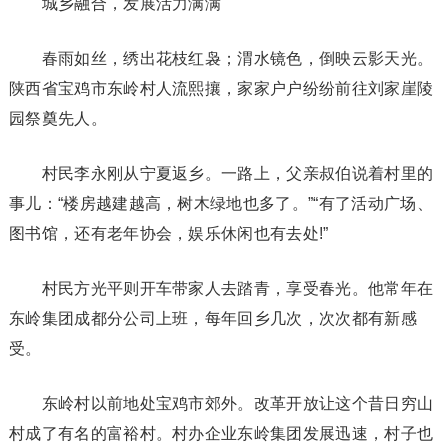
城乡融合，发展活力满满
春雨如丝，绣出花枝红袅；渭水镜色，倒映云影天光。
陕西省宝鸡市东岭村人流熙攘，家家户户纷纷前往刘家崖陵
园祭奠先人。
村民李永刚从宁夏返乡。一路上，父亲叔伯说着村里的
事儿：“楼房越建越高，树木绿地也多了。”“有了活动广场、
图书馆，还有老年协会，娱乐休闲也有去处!”
村民方光平则开车带家人去踏青，享受春光。他常年在
东岭集团成都分公司上班，每年回乡几次，次次都有新感
受。
东岭村以前地处宝鸡市郊外。改革开放让这个昔日穷山
村成了有名的富裕村。村办企业东岭集团发展迅速，村子也