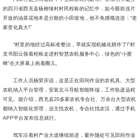
的四川省西充县杨柳垭村村民程栋的记忆中，如今眼前连片
开放的油菜花地本是分散的小田坡地，他不免感慨连连：“老
家变化真大!”
“村里的地经过高标准整治，早就实现机械化耕作了!”村
支书阳云领着程栋走进村智慧农机服务中心，绿色的“小蜜
蜂”在大屏幕上画着圈儿。
工作人员杨荣庆说，这是正在田间作业的农机具。大型
农机纳入平台管理，安装北斗导航智能终端，工作轨迹远程
可见。据介绍，西充县20多家农机专合社、万余台大型农机
都纳入智能化管理，业主找农机，专合社找农活，通过手机
APP平台发布信息就行。
驾车沿着村产业大道继续前进，窗外随处可见田间作业