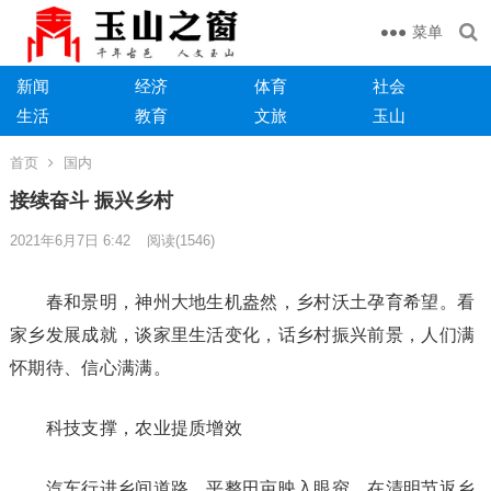
菜单
新闻
经济
体育
社会
生活
教育
文旅
玉山
首页
国内
接续奋斗 振兴乡村
2021年6月7日 6:42
阅读
(1546)
春和景明，神州大地生机盎然，乡村沃土孕育希望。看
家乡发展成就，谈家里生活变化，话乡村振兴前景，人们满
怀期待、信心满满。
科技支撑，农业提质增效
汽车行进乡间道路，平整田亩映入眼帘。在清明节返乡