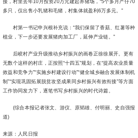
接，村里去年10月投资20万元建起养猪场，“5个多月产仔70
多只，仅出售小乳猪和毛猪，村集体就盈利6万多元。”
村第一书记申兴根补充说：“我们保留了香菇、红薯等种
植业，下一步还要发展猪肉加工厂，延伸产业链。”
后峧村产业升级推动乡村振兴的画卷正徐徐展开。更有
无数个这样的村庄，正按照“十四五”规划，在“提高农业质量
效益和竞争力”“实施乡村建设行动”“健全城乡融合发展体制机
制”“实现巩固拓展脱贫攻坚成果同乡村振兴有效衔接”等方面
工作协同发力下，逐笔书写乡村振兴的时代诗篇。
(综合本报记者张文、游仪、原韬雄、付明丽、史自强报
道)
来源：人民日报