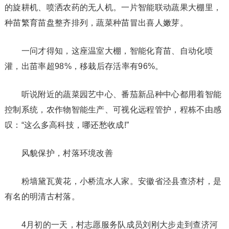
的旋耕机、喷洒农药的无人机。一片智能联动蔬果大棚里，
种苗繁育苗盘整齐排列，蔬菜种苗冒出喜人嫩芽。
一问才得知，这座温室大棚，智能化育苗、自动化喷
灌，出苗率超98%，移栽后存活率有96%。
听说附近的蔬菜园艺中心、番茄新品种中心都用着智能
控制系统，农作物智能生产、可视化远程管护，程栋不由感
叹：“这么多高科技，哪还愁收成!”
风貌保护，村落环境改善
粉墙黛瓦黄花，小桥流水人家。安徽省泾县查济村，是
有名的明清古村落。
4月初的一天，村志愿服务队成员刘刚大步走到查济河