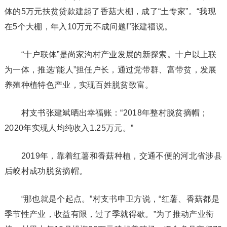
体的5万元扶贫贷款建起了香菇大棚，成了“土专家”。“我现
在5个大棚，年入10万元不成问题!”张建福说。
“十户联体”是尚家沟村产业发展的新探索。十户以上联
为一体，推选“能人”担任户长，通过党带群、富带贫，发展
养殖种植特色产业，实现百姓脱贫致富。
村支书张建斌晒出幸福账：“2018年整村脱贫摘帽；
2020年实现人均纯收入1.25万元。”
2019年，靠着红薯和香菇种植，交通不便的河北省涉县
后峧村成功脱贫摘帽。
“那也就是个起点。”村支书申卫方说，“红薯、香菇都是
季节性产业，收益有限，过了季就得歇。”为了推动产业衔