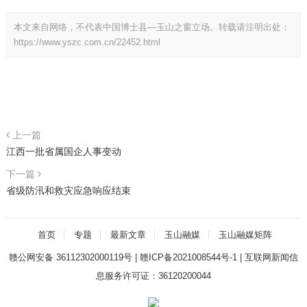
本文来自网络，不代表中国博士县—玉山之窗立场。转载请注明出处：
https://www.yszc.com.cn/22452.html
上一篇
江西一批省属国企人事变动
下一篇
省级防汛和救灾应急响应结束
首页
专题
最新文章
玉山融媒
玉山融媒矩阵
赣公网安备 36112302000119号
|
赣ICP备2021008544号-1
|
互联网新闻信
息服务许可证：36120200044