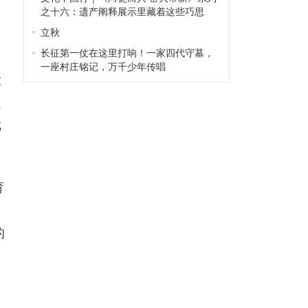
之十六：遗产阐释展示里藏着这些巧思
立秋
长征第一仗在这里打响！一家四代守墓，
验
一座村庄铭记，万千少年传唱
大
通
截
育
的
，