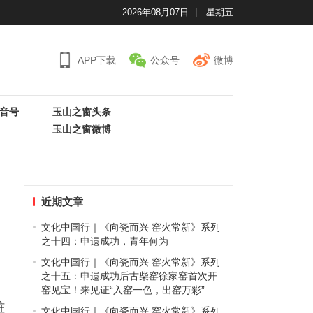
2026年08月07日
星期五
APP下载
公众号
微博
音号
玉山之窗头条
玉山之窗微博
近期文章
文化中国行｜《向瓷而兴 窑火常新》系列
之十四：申遗成功，青年何为
文化中国行｜《向瓷而兴 窑火常新》系列
之十五：申遗成功后古柴窑徐家窑首次开
同
窑见宝！来见证“入窑一色，出窑万彩”
桩
文化中国行｜《向瓷而兴 窑火常新》系列