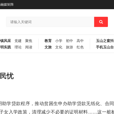
山融媒矩阵
乡镇风采
党建
聚焦
教育
小学
初中
高中
玉山之窗抖
文明实践
理论
阅读
文旅
文化
旅游
红色
手机玉山台
解民忧
用助学贷款程序，推动贫困生申办助学贷款无纸化、合
子女入学政策，清理减少不必要的证明材料……这一桩