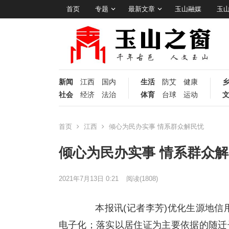
首页
专题
最新文章
玉山融媒
玉
新闻
江西
国内
生活
防艾
健康
社会
经济
法治
体育
台球
运动
首页
江西
倾心为民办实事 情系群众解民忧
倾心为民办实事 情系群众
2021年7月13日 0:21
阅读
(1808)
本报讯(记者李芳)优化生源地信
电子化；落实以居住证为主要依据的随迁