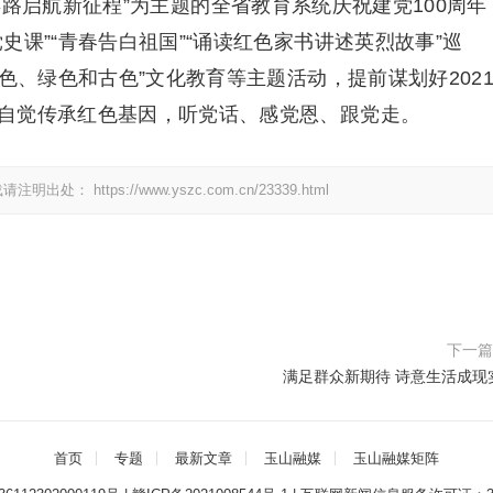
启航新征程”为主题的全省教育系统庆祝建党100周年
史课”“青春告白祖国”“诵读红色家书讲述英烈故事”巡
色、绿色和古色”文化教育等主题活动，提前谋划好202
自觉传承红色基因，听党话、感党恩、跟党走。
载请注明出处：
https://www.yszc.com.cn/23339.html
下一
满足群众新期待 诗意生活成现
首页
专题
最新文章
玉山融媒
玉山融媒矩阵