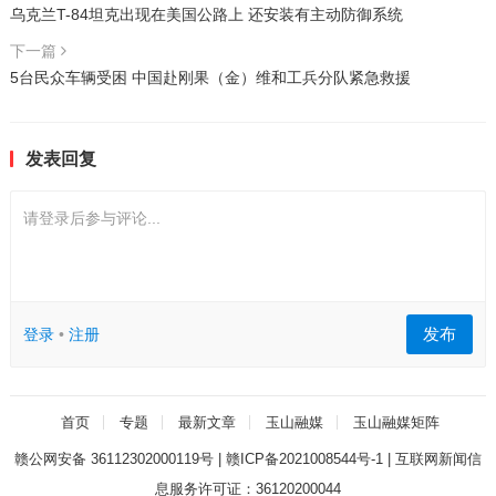
乌克兰T-84坦克出现在美国公路上 还安装有主动防御系统
下一篇
5台民众车辆受困 中国赴刚果（金）维和工兵分队紧急救援
发表回复
请登录后参与评论...
发布
登录
•
注册
首页
专题
最新文章
玉山融媒
玉山融媒矩阵
赣公网安备 36112302000119号
|
赣ICP备2021008544号-1
|
互联网新闻信
息服务许可证：36120200044