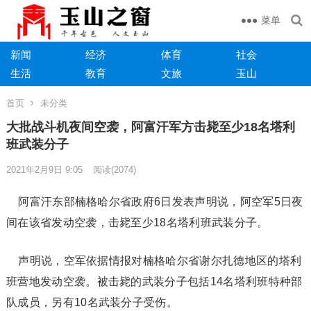
菜单
新闻
经济
体育
社会
生活
教育
文旅
玉山
首页
未分类
大批战斗机夜间空袭，阿富汗军方击毙至少18名塔利
班武装分子
2021年2月9日 9:05
阅读
(2074)
阿富汗东部楠格哈尔省政府6日发表声明说，阿空军5日夜
间在该省发动空袭，击毙至少18名塔利班武装分子。
声明说，空军依据情报对楠格哈尔省谢尔扎德地区的塔利
班营地发动空袭。被击毙的武装分子包括14名塔利班特种部
队成员，另有10名武装分子受伤。