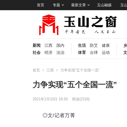
首页
专题
最新文章
玉山融媒
玉
新闻
江西
国内
生活
防艾
健康
社会
经济
法治
体育
台球
运动
首页
江西
力争实现“五个全国一流”
力争实现“五个全国一流”
2021年2月10日 18:50
阅读
(2318)
◎文/记者万菁