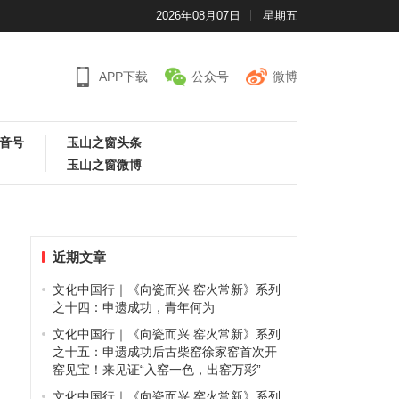
2026年08月07日
星期五
APP下载
公众号
微博
音号
玉山之窗头条
玉山之窗微博
近期文章
文化中国行｜《向瓷而兴 窑火常新》系列
之十四：申遗成功，青年何为
文化中国行｜《向瓷而兴 窑火常新》系列
之十五：申遗成功后古柴窑徐家窑首次开
窑见宝！来见证“入窑一色，出窑万彩”
文化中国行｜《向瓷而兴 窑火常新》系列