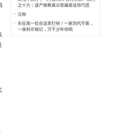
四
之十六：遗产阐释展示里藏着这些巧思
立秋
长征第一仗在这里打响！一家四代守墓，
一座村庄铭记，万千少年传唱
系
社
代
显