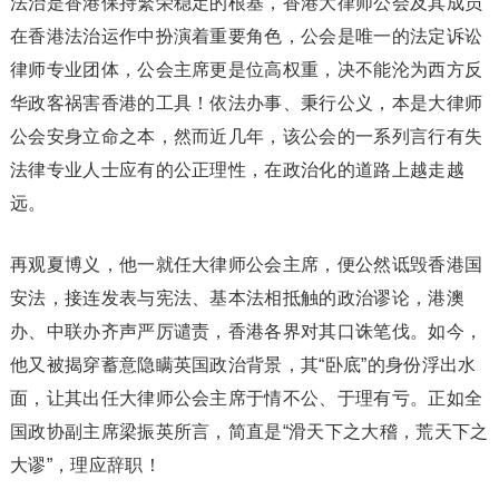
法治是香港保持繁荣稳定的根基，香港大律师公会及其成员
在香港法治运作中扮演着重要角色，公会是唯一的法定诉讼
律师专业团体，公会主席更是位高权重，决不能沦为西方反
华政客祸害香港的工具！依法办事、秉行公义，本是大律师
公会安身立命之本，然而近几年，该公会的一系列言行有失
法律专业人士应有的公正理性，在政治化的道路上越走越
远。
再观夏博义，他一就任大律师公会主席，便公然诋毁香港国
安法，接连发表与宪法、基本法相抵触的政治谬论，港澳
办、中联办齐声严厉谴责，香港各界对其口诛笔伐。如今，
他又被揭穿蓄意隐瞒英国政治背景，其“卧底”的身份浮出水
面，让其出任大律师公会主席于情不公、于理有亏。正如全
国政协副主席梁振英所言，简直是“滑天下之大稽，荒天下之
大谬”，理应辞职！