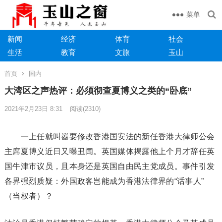
菜单
新闻
经济
体育
社会
生活
教育
文旅
玉山
首页
国内
大湾区之声热评：必须彻查夏博义之类的“卧底”
2021年2月23日 8:31
阅读
(2310)
一上任就叫嚣要修改香港国安法的新任香港大律师公会
主席夏博义近日又曝丑闻。英国媒体揭露他上个月才辞任英
国牛津市议员，且本身还是英国自由民主党成员。事件引发
各界强烈质疑：外国政客岂能成为香港法律界的“话事人”
（当权者）？