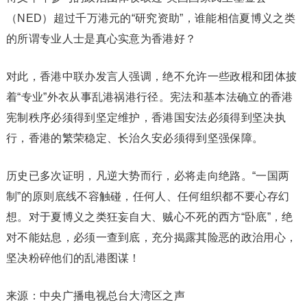
（NED）超过千万港元的“研究资助”，谁能相信夏博义之类
的所谓专业人士是真心实意为香港好？
对此，香港中联办发言人强调，绝不允许一些政棍和团体披
着“专业”外衣从事乱港祸港行径。宪法和基本法确立的香港
宪制秩序必须得到坚定维护，香港国安法必须得到坚决执
行，香港的繁荣稳定、长治久安必须得到坚强保障。
历史已多次证明，凡逆大势而行，必将走向绝路。“一国两
制”的原则底线不容触碰，任何人、任何组织都不要心存幻
想。对于夏博义之类狂妄自大、贼心不死的西方“卧底”，绝
对不能姑息，必须一查到底，充分揭露其险恶的政治用心，
坚决粉碎他们的乱港图谋！
来源：中央广播电视总台大湾区之声