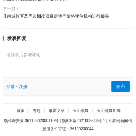
下一篇
县南城片区及周边棚改项目房地产价格评估机构进行抽签
发表回复
请登录后参与评论...
发布
登录
•
注册
首页
专题
最新文章
玉山融媒
玉山融媒矩阵
赣公网安备 36112302000119号
|
赣ICP备2021008544号-1
|
互联网新闻信
息服务许可证：36120200044