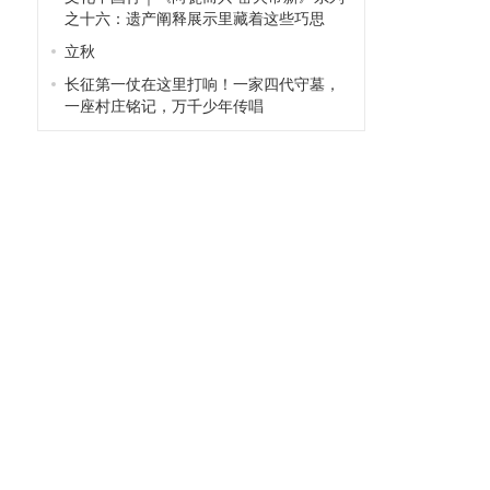
之十六：遗产阐释展示里藏着这些巧思
立秋
长征第一仗在这里打响！一家四代守墓，
一座村庄铭记，万千少年传唱