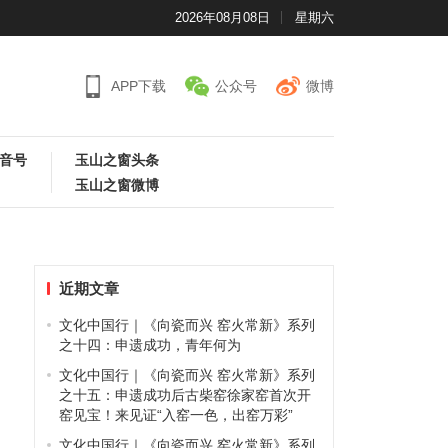
2026年08月08日
星期六
APP下载
公众号
微博
音号
玉山之窗头条
玉山之窗微博
近期文章
文化中国行｜《向瓷而兴 窑火常新》系列
之十四：申遗成功，青年何为
文化中国行｜《向瓷而兴 窑火常新》系列
之十五：申遗成功后古柴窑徐家窑首次开
窑见宝！来见证“入窑一色，出窑万彩”
文化中国行｜《向瓷而兴 窑火常新》系列