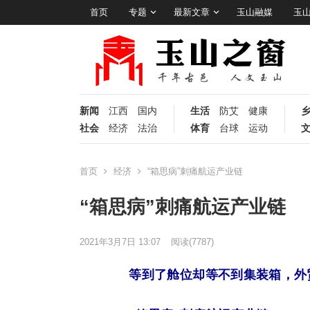
首页
专题
最新文章
玉山融媒
玉
新闻
江西
国内
生活
防艾
健康
社会
经济
法治
体育
台球
运动
首页
经济
“箱思病”刺痛航运产业链
“箱思病”刺痛航运产业链
2021年3月7日 13:07
阅读
(7787)
等到了舱位却等不到集装箱，外