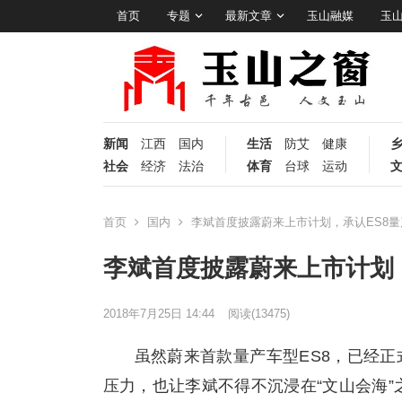
首页
专题
最新文章
玉山融媒
玉
新闻
江西
国内
生活
防艾
健康
社会
经济
法治
体育
台球
运动
首页
国内
李斌首度披露蔚来上市计划，承认ES8量
李斌首度披露蔚来上市计划，
2018年7月25日 14:44
阅读
(13475)
虽然蔚来首款量产车型ES8，已经正
压力，也让李斌不得不沉浸在“文山会海”