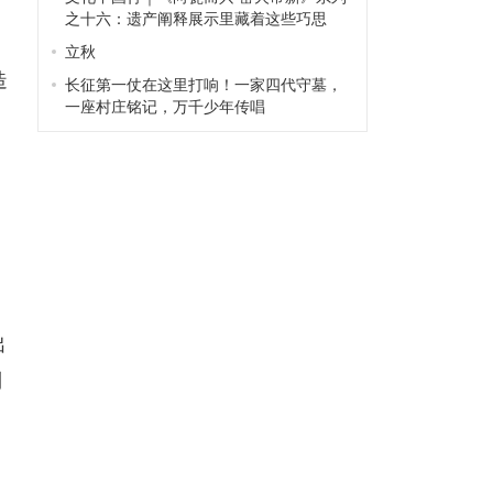
之十六：遗产阐释展示里藏着这些巧思
乏
立秋
造
长征第一仗在这里打响！一家四代守墓，
一座村庄铭记，万千少年传唱
出
到
的