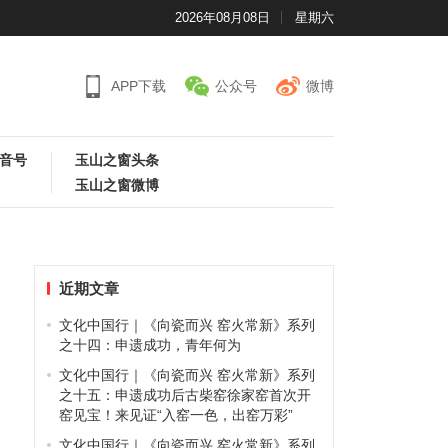
2026年08月08日
星期六
APP下载
公众号
微博
音号
玉山之窗头条
玉山之窗微博
近期文章
文化中国行｜《向瓷而兴 窑火常新》系列
之十四：申遗成功，青年何为
文化中国行｜《向瓷而兴 窑火常新》系列
之十五：申遗成功后古柴窑徐家窑首次开
窑见宝！来见证“入窑一色，出窑万彩”
文化中国行｜《向瓷而兴 窑火常新》系列