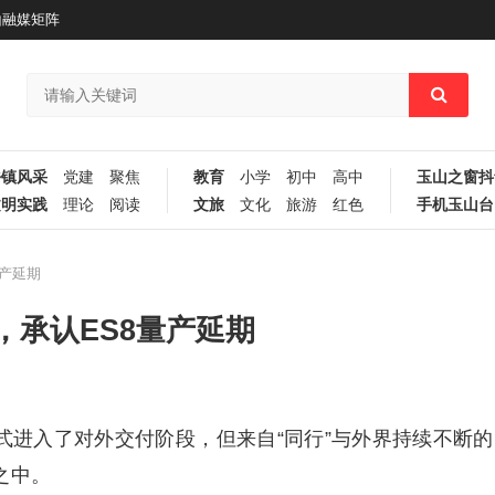
山融媒矩阵
乡镇风采
党建
聚焦
教育
小学
初中
高中
玉山之窗抖
文明实践
理论
阅读
文旅
文化
旅游
红色
手机玉山台
产延期
承认ES8量产延期
式进入了对外交付阶段，但来自“同行”与外界持续不断的
之中。