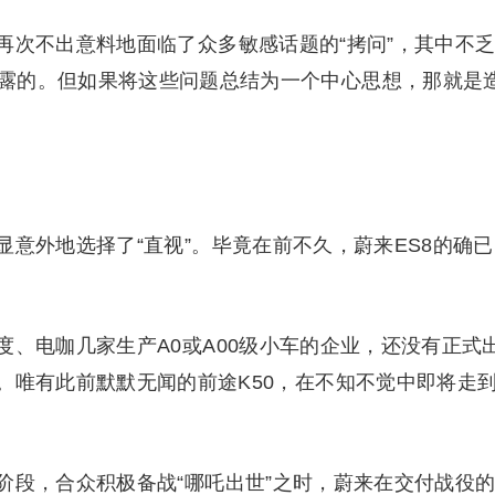
再次不出意料地面临了众多敏感话题的“拷问”，其中不
露的。但如果将这些问题总结为一个中心思想，那就是
意外地选择了“直视”。毕竟在前不久，蔚来ES8的确已
、电咖几家生产A0或A00级小车的企业，还没有正式
。唯有此前默默无闻的前途K50，在不知不觉中即将走
阶段，合众积极备战“哪吒出世”之时，蔚来在交付战役