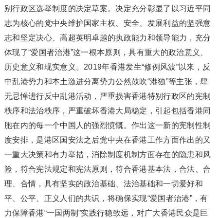
别行政区选举制度的决定草案。决定充分彰显了以习近平同
志为核心的党中央维护国家主权、安全、发展利益的坚强意
志和坚定决心、高超英明卓越的执政能力和领导能力，充分
体现了“爱国者治港”这一根本原则，具有重大的政治意义、
历史意义和现实意义。2019年香港发生“修例风波”以来，反
中乱港势力和本土激进分离势力公然鼓吹“港独”等主张，肆
无忌惮进行反中乱港活动，严重损害香港特别行政区的宪制
秩序和法治秩序，严重破坏香港大局稳定，引起包括香港同
胞在内的每一个中国人的强烈愤慨。作出这一新的宪制性制
度安排，是港区国安法之后党中央在香港工作方面作出的又
一重大决策和有力举措，消除制度机制方面存在的隐患和风
险，符合宪法规定和宪法原则，符合香港基本法，合法、合
理、合情，具有坚实的政治基础、法治基础和一切爱好和
平、公平、正义人们的共识，将确保实现“爱国者治港”，有
力保障香港“一国两制”实践行稳致远，对广大香港民众是巨