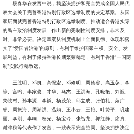
段春华在发言中说，我坚决拥护和完全赞成全国人民代
表大会关于完善香港特别行政区选举制度的决定草案。从国
家层面就完善香港特别行政区选举制度、推动适合香港实际
的民主政治制度发展，作出新的宪制性制度安排，非常及
时、非常必要。决定草案从制度机制上全面贯彻、体现和落
实了“爱国者治港”的原则，有利于维护国家主权、安全、发
展利益，有利于保持香港长期繁荣稳定，有利于香港“一国两
制”实践行稳致远。
王胜明、邓凯、高憬宏、邓修明、周德睿、高玉葆、李
静、宫鸣、李家俊、才华、马杰、王洪海、孔晓艳、刘巍、
关牧村、孙丰源、李巍、杨茂荣、邱立成、张伯礼、苑广
睿、周振海、周潮洪、温娟、王小云、王艳、叶赞平、巩建
丽、李刚、李响、杨光、杨宝玲、张智龙、郭红静、席真、
谢津秋等代表作了发言，一致表示完全赞同、坚决拥护决定