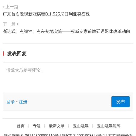
上一篇
广东首次发现新冠病毒B.1.525尼日利亚突变株
下一篇
渐进式、有弹性、有差别地实施——权威专家前瞻延迟退休改革动向
发表回复
请登录后参与评论...
发布
登录
•
注册
首页
专题
最新文章
玉山融媒
玉山融媒矩阵
赣公网安备 36112302000119号
|
赣ICP备2021008544号-1
|
互联网新闻信