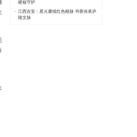
量
硬核守护
江西吉安：星火赓续红色根脉 书香传承庐
生
陵文脉
花
务
水
，