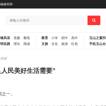
山融媒矩阵
乡镇风采
党建
聚焦
教育
小学
初中
高中
玉山之窗抖
文明实践
理论
阅读
文旅
文化
旅游
红色
手机玉山台
需要”
足人民美好生活需要”
词之一。