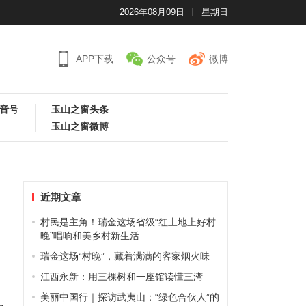
2026年08月09日
星期日
APP下载
公众号
微博
音号
玉山之窗头条
玉山之窗微博
近期文章
村民是主角！瑞金这场省级“红土地上好村
晚”唱响和美乡村新生活
瑞金这场“村晚”，藏着满满的客家烟火味
江西永新：用三棵树和一座馆读懂三湾
美丽中国行｜探访武夷山：“绿色合伙人”的