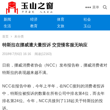
菜单
新闻
经济
体育
社会
生活
教育
文旅
玉山
首页
未分类
特斯拉在挪威遭大量投诉 交货慢客服无响应
2018年7月6日 16:16
阅读
(12163)
日前，挪威消费者协会（NCC）发布报告称，挪威消费者对
特斯拉的表现越来越不满。
NCC在报告中称，今年上半年，在NCC接到的消费者投诉
中，特斯拉被投诉的数量在所有公司中排名第4位，而去年
排名第24位。今年，NCC共接到了118起关于特斯拉的投
诉。