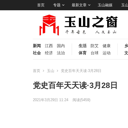
首页
专题
最新文章
玉山融媒
玉
新闻
江西
国内
生活
防艾
健康
社会
经济
法治
体育
台球
运动
首页
玉山
党史百年天天读·3月28日
党史百年天天读·3月28日
2021年3月29日 11:24
阅读
(5459)