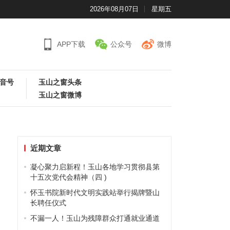
2026年08月07日
星期五
APP下载
公众号
微博
音号
玉山之窗头条
玉山之窗微博
近期文章
凝心聚力启新程！玉山各地学习贯彻县第
十五次党代会精神（四 )
怀玉书院新时代文明实践站举行揭牌暨山
长聘任仪式
不漏一人！玉山为残障群众打通就业通道