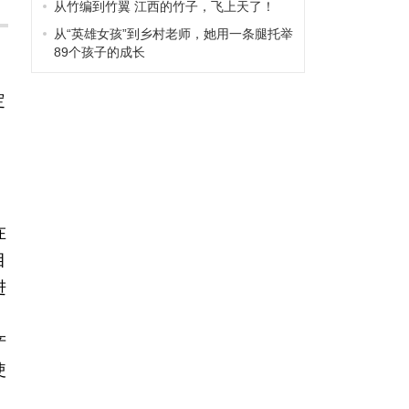
从竹编到竹翼 江西的竹子，飞上天了！
从“英雄女孩”到乡村老师，她用一条腿托举
89个孩子的成长
定
在
目
进
产
使