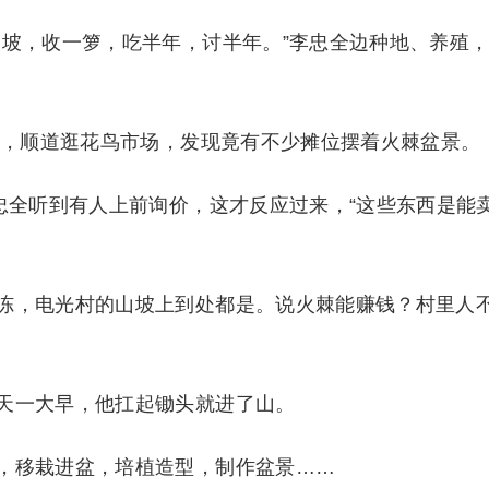
坡，收一箩，吃半年，讨半年。”李忠全边种地、养殖
，顺道逛花鸟市场，发现竟有不少摊位摆着火棘盆景。
全听到有人上前询价，这才反应过来，“这些东西是能
，电光村的山坡上到处都是。说火棘能赚钱？村里人
一大早，他扛起锄头就进了山。
移栽进盆，培植造型，制作盆景……