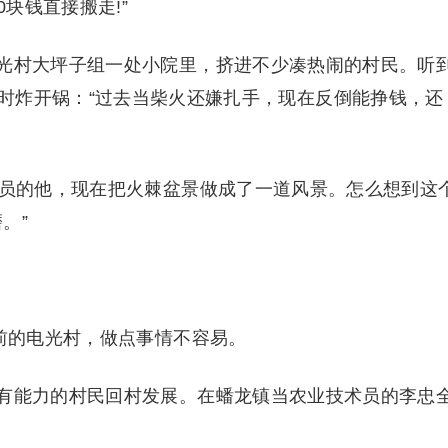
块钱直接搬走!”
村大坪子组一处小院里，挤进不少凑热闹的村民。听
时炸开锅：“过去当柴火还嫌扎手，现在反倒能挣钱，还
员的他，现在把火棘盆景做成了一道风景。怎么想到这
。”
前的电光村，做点事情不容易。
能力的村民回村发展。在蟠龙镇当农业技术员的李忠