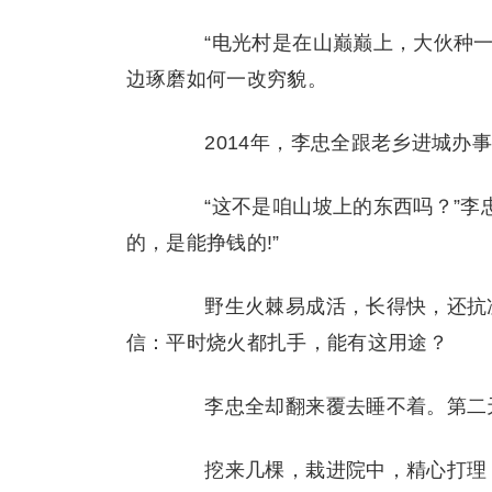
“电光村是在山巅巅上，大伙种一
边琢磨如何一改穷貌。
2014年，李忠全跟老乡进城办事
“这不是咱山坡上的东西吗？”李忠
的，是能挣钱的!”
野生火棘易成活，长得快，还抗冻
信：平时烧火都扎手，能有这用途？
李忠全却翻来覆去睡不着。第二天
挖来几棵，栽进院中，精心打理，