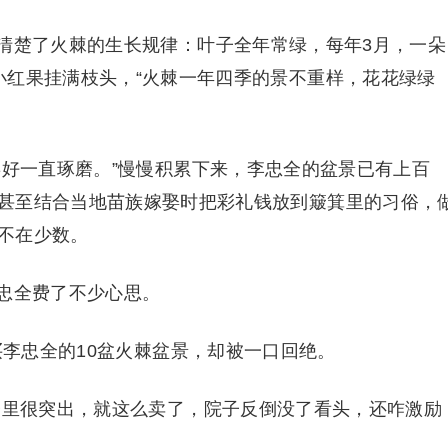
楚了火棘的生长规律：叶子全年常绿，每年3月，一朵
小红果挂满枝头，“火棘一年四季的景不重样，花花绿绿
好一直琢磨。”慢慢积累下来，李忠全的盆景已有上百
甚至结合当地苗族嫁娶时把彩礼钱放到簸箕里的习俗，
不在少数。
忠全费了不少心思。
李忠全的10盆火棘盆景，却被一口回绝。
里很突出，就这么卖了，院子反倒没了看头，还咋激励