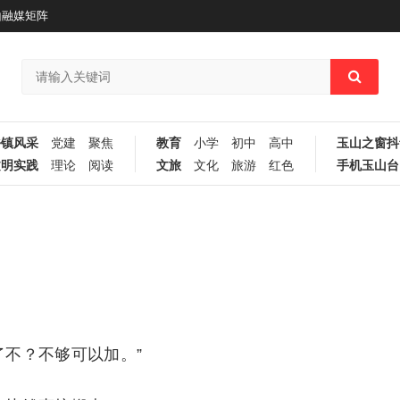
山融媒矩阵
乡镇风采
党建
聚焦
教育
小学
初中
高中
玉山之窗抖
文明实践
理论
阅读
文旅
文化
旅游
红色
手机玉山台
了不？不够可以加。”