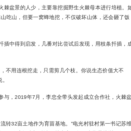
棘盆景的人少，主要靠挖掘野生火棘母本进行培植。
靠山吃山，但要一窝蜂地挖，不仅破坏山体，还会砸了饭
插中得到启发，几番对比尝试后发现，用枝条扦插，
，不用连根挖走，只需剪几个枝。你说生态价值大不
说。
，2019年7月，李忠全带头发起成立合作社，火棘
转32亩土地作为育苗基地。”电光村驻村第一书记苏