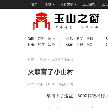
首页
专题
最新文章
玉山融媒
玉
新闻
江西
国内
生活
防艾
健康
社会
经济
法治
体育
台球
运动
首页
国内
火棘富了小山村
火棘富了小山村
2021年4月6日 6:31
阅读
(1563)
“早瞄上了这盆，6000块钱出得