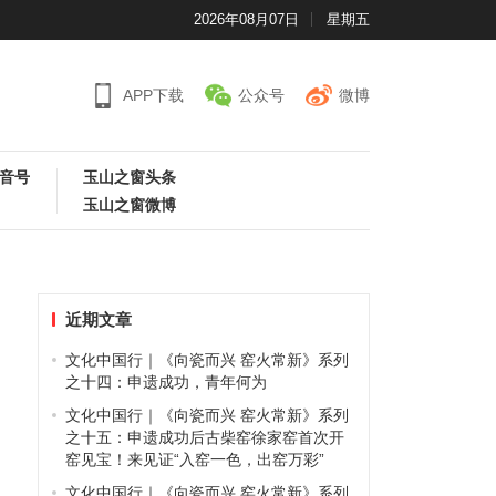
2026年08月07日
星期五
APP下载
公众号
微博
音号
玉山之窗头条
玉山之窗微博
近期文章
文化中国行｜《向瓷而兴 窑火常新》系列
之十四：申遗成功，青年何为
文化中国行｜《向瓷而兴 窑火常新》系列
之十五：申遗成功后古柴窑徐家窑首次开
窑见宝！来见证“入窑一色，出窑万彩”
文化中国行｜《向瓷而兴 窑火常新》系列