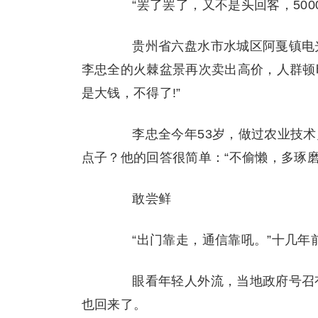
“罢了罢了，又不是头回客，5000
贵州省六盘水市水城区阿戛镇电光
李忠全的火棘盆景再次卖出高价，人群顿
是大钱，不得了!”
李忠全今年53岁，做过农业技术
点子？他的回答很简单：“不偷懒，多琢磨
敢尝鲜
“出门靠走，通信靠吼。”十几年
眼看年轻人外流，当地政府号召有
也回来了。