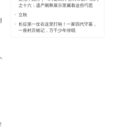
之十六：遗产阐释展示里藏着这些巧思
立秋
到
长征第一仗在这里打响！一家四代守墓，
一座村庄铭记，万千少年传唱
个
全